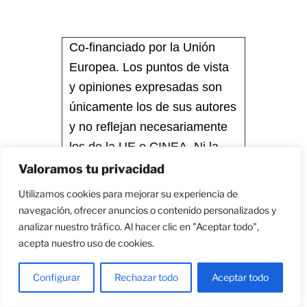
Co-financiado por la Unión
Europea. Los puntos de vista
y opiniones expresadas son
únicamente los de sus autores
y no reflejan necesariamente
los de la UE o CINEA. Ni la
Unión Europea ni la autoridad
Valoramos tu privacidad
financiadora pueden ser
Utilizamos cookies para mejorar su experiencia de
consideradas responsables de
navegación, ofrecer anuncios o contenido personalizados y
ellos.
analizar nuestro tráfico. Al hacer clic en "Aceptar todo",
acepta nuestro uso de cookies.
Configurar
Rechazar todo
Aceptar todo
10/06/2026