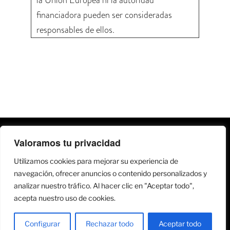
la Unión Europea ni la autoridad
financiadora pueden ser consideradas
responsables de ellos.
Valoramos tu privacidad
Utilizamos cookies para mejorar su experiencia de
navegación, ofrecer anuncios o contenido personalizados y
analizar nuestro tráfico. Al hacer clic en "Aceptar todo",
acepta nuestro uso de cookies.
Copyright@2019 | Todos los derechos reservado |
Aviso
Legal
|
Política de Privacidad
Configurar
Rechazar todo
Aceptar todo