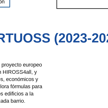
ón
RTUOSS (2023-20
 proyecto europeo
en HIROSS4all, y
es, económicos y
ora fórmulas para
s edificios a la
ada barrio.