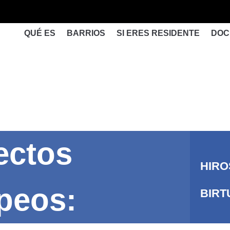
QUÉ ES
BARRIOS
SI ERES RESIDENTE
DOC
ectos
HIRO
peos:
BIRT