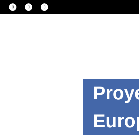
Proy
Euro