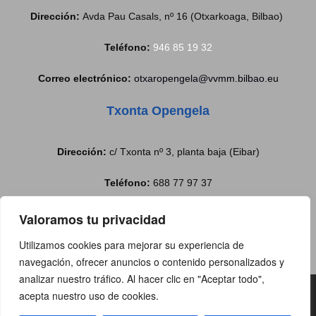
Dirección:
Avda Pau Casals, nº 16 (Otxarkoaga, Bilbao)
Teléfono:
946 85 19 32
Correo electrónico:
otxaropengela@vvmm.bilbao.eu
Txonta Opengela
Dirección:
c/ Txonta nº 3, planta baja (Eibar)
Teléfono:
688 77 97 37
Correo electrónico:
txontabulegoa@eibar.eus
Valoramos tu privacidad
Utilizamos cookies para mejorar su experiencia de
navegación, ofrecer anuncios o contenido personalizados y
analizar nuestro tráfico. Al hacer clic en "Aceptar todo",
Copyright@2019 | Todos los
acepta nuestro uso de cookies.
derechos reservado |
Aviso Legal
|