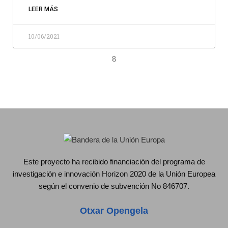
LEER MÁS
10/06/2021
8
Este proyecto ha recibido financiación del programa de
investigación e innovación Horizon 2020 de la Unión Europea
según el convenio de subvención No 846707.
Otxar Opengela