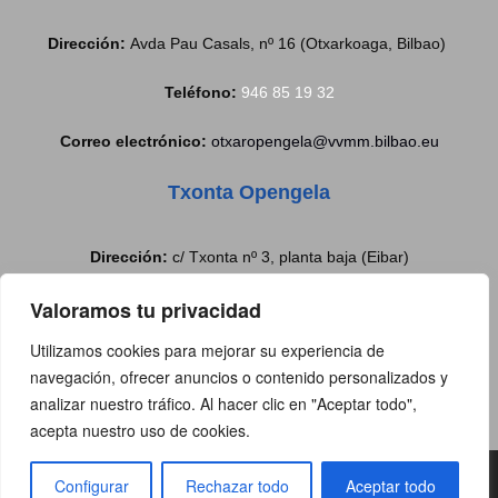
Dirección:
Avda Pau Casals, nº 16 (Otxarkoaga, Bilbao)
Teléfono:
946 85 19 32
Correo electrónico:
otxaropengela@vvmm.bilbao.eu
Txonta Opengela
Dirección:
c/ Txonta nº 3, planta baja (Eibar)
Valoramos tu privacidad
Teléfono:
688 77 97 37
Utilizamos cookies para mejorar su experiencia de
Correo electrónico:
txontabulegoa@eibar.eus
navegación, ofrecer anuncios o contenido personalizados y
analizar nuestro tráfico. Al hacer clic en "Aceptar todo",
acepta nuestro uso de cookies.
Copyright@2019 | Todos los derechos reservado |
Aviso Legal
|
Configurar
Rechazar todo
Aceptar todo