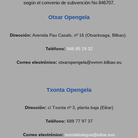
según el convenio de subvención No 846707.
Otxar Opengela
Dirección:
Avenida Pau Casals, nº 16 (Otxarkoaga, Bilbao).
Teléfono:
946 85 19 32
Correo electrónico:
otxaropengela@vvmm.bilbao.eu
Txonta Opengela
Dirección:
c/ Txonta nº 3, planta baja (Eibar)
Teléfono:
688 77 97 37
Correo electrónico:
txontabulegoa@eibar.eus