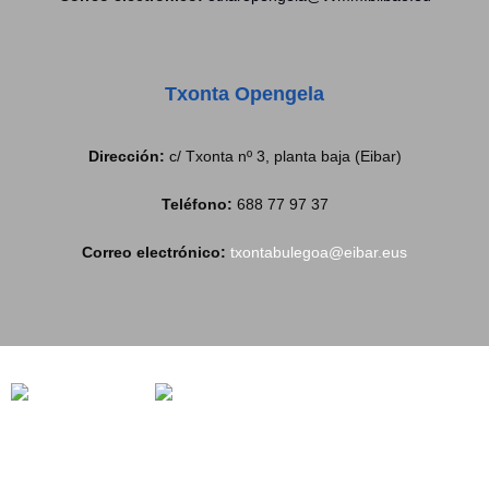
Txonta Opengela
Dirección:
c/ Txonta nº 3, planta baja (Eibar)
Teléfono:
688 77 97 37
Correo electrónico:
txontabulegoa@eibar.eus
Copyright@2019 | Todos los derechos reservado |
Aviso Legal
|