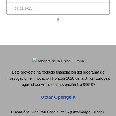
23/02/2022
6
Este proyecto ha recibido financiación del programa de
investigación e innovación Horizon 2020 de la Unión Europea
según el convenio de subvención No 846707.
Otxar Opengela
Dirección:
Avda Pau Casals, nº 16 (Otxarkoaga, Bilbao)