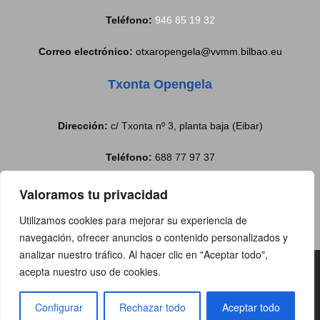
Teléfono:
946 85 19 32
Correo electrónico:
otxaropengela@vvmm.bilbao.eu
Txonta Opengela
Dirección:
c/ Txonta nº 3, planta baja (Eibar)
Teléfono:
688 77 97 37
Correo electrónico:
txontabulegoa@eibar.eus
Valoramos tu privacidad
Utilizamos cookies para mejorar su experiencia de
navegación, ofrecer anuncios o contenido personalizados y
analizar nuestro tráfico. Al hacer clic en "Aceptar todo",
Copyright@2019 | Todos los
acepta nuestro uso de cookies.
derechos reservado |
Aviso Legal
|
Configurar
Rechazar todo
Aceptar todo