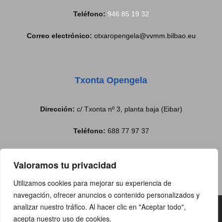
Teléfono:
946 85 19 32
Correo electrónico:
otxaropengela@vvmm.bilbao.eu
Txonta Opengela
Dirección:
c/ Txonta nº 3, planta baja (Eibar)
Teléfono:
688 77 97 37
Correo electrónico:
txontabulegoa@eibar.eus
Valoramos tu privacidad
Utilizamos cookies para mejorar su experiencia de
navegación, ofrecer anuncios o contenido personalizados y
analizar nuestro tráfico. Al hacer clic en "Aceptar todo",
Copyright@2019 | Todos los
acepta nuestro uso de cookies.