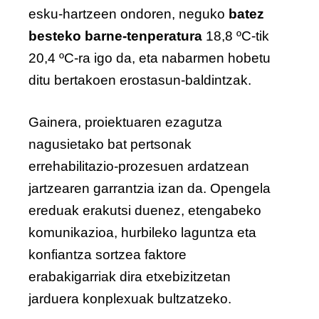
esku-hartzeen ondoren, neguko
batez
besteko barne-tenperatura
18,8 ºC-tik
20,4 ºC-ra igo da, eta nabarmen hobetu
ditu bertakoen erostasun-baldintzak.
Gainera, proiektuaren ezagutza
nagusietako bat pertsonak
errehabilitazio-prozesuen ardatzean
jartzearen garrantzia izan da. Opengela
ereduak erakutsi duenez, etengabeko
komunikazioa, hurbileko laguntza eta
konfiantza sortzea faktore
erabakigarriak dira etxebizitzetan
jarduera konplexuak bultzatzeko.