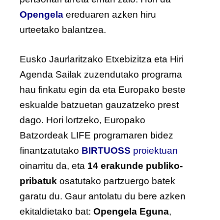
Opengela
ereduaren azken hiru
urteetako balantzea.
Eusko Jaurlaritzako Etxebizitza eta Hiri
Agenda Sailak zuzendutako programa
hau finkatu egin da eta Europako beste
eskualde batzuetan gauzatzeko prest
dago. Hori lortzeko, Europako
Batzordeak LIFE programaren bidez
finantzatutako
BIRTUOSS
proiektuan
oinarritu da, eta
14 erakunde publiko-
pribatuk
osatutako partzuergo batek
garatu du. Gaur antolatu du bere azken
ekitaldietako bat:
Opengela Eguna
,