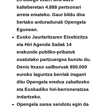
kalteberetan 4.888 pertsonari
arreta emateko. Gaur bildu dira
bertako arduradunak Opengela
Egunean.
Eusko Jaurlaritzaren Etxebizitza
eta Hiri Agenda Sailak 14
erakunde publiko-pribatuk
osatutako partzuergoa burutu du.
Denis Itxaso sailburuak 800.000
euroko laguntza berriak iragarri
ditu Opengela eredua zabaltzeko
eta Euskadiko hiri-berroneratzea
indartzeko.
Opengela sarea sendotu egin da