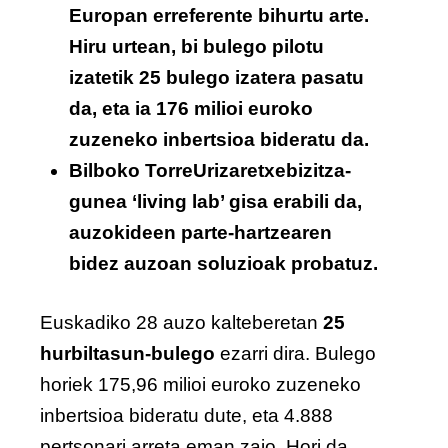
Europan erreferente bihurtu arte.
Hiru urtean, bi bulego pilotu
izatetik 25 bulego izatera pasatu
da, eta ia 176 milioi euroko
zuzeneko inbertsioa bideratu da.
Bilboko TorreUrizaretxebizitza-
gunea ‘living lab’ gisa erabili da,
auzokideen parte-hartzearen
bidez auzoan soluzioak probatuz.
Euskadiko 28 auzo kalteberetan
25
hurbiltasun-bulego
ezarri dira. Bulego
horiek 175,96 milioi euroko zuzeneko
inbertsioa bideratu dute, eta 4.888
pertsonari arreta eman zaio. Hori da