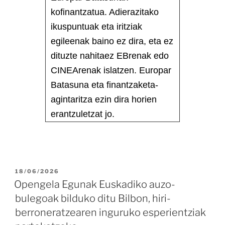
kofinantzatua. Adierazitako
ikuspuntuak eta iritziak
egileenak baino ez dira, eta ez
dituzte nahitaez EBrenak edo
CINEArenak islatzen. Europar
Batasuna eta finantzaketa-
agintaritza ezin dira horien
erantzuletzat jo.
18/06/2026
Opengela Egunak Euskadiko auzo-
bulegoak bilduko ditu Bilbon, hiri-
berroneratzearen inguruko esperientziak