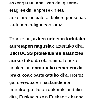
esker garatu ahal izan da, gizarte-
eragileekin, enpresekin eta
auzotarrekin batera, betiere pertsonak
jardunen erdigunean jarriz.
Topaketan,
azken urteetan lortutako
aurrerapen nagusiak
aztertuko dira,
BIRTUOSS proiektuaren balantzea
aurkeztuko da
eta hainbat euskal
udalerritan
garatutako esperientzia
praktikoak partekatuko
dira. Horrez
gain, ereduaren hazkunde eta
erreplikagarritasun aukerak landuko
dira, Euskadin zein Euskaditik kanpo.