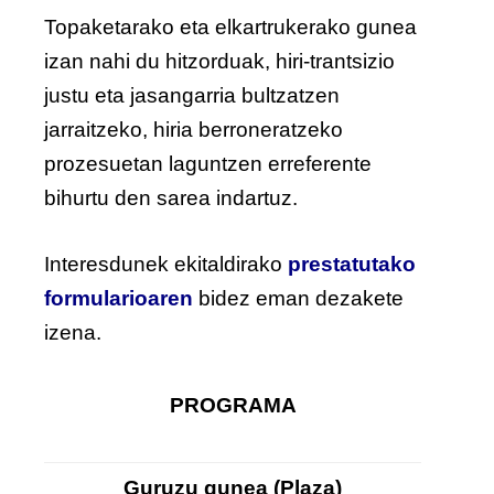
Topaketarako eta elkartrukerako gunea
izan nahi du hitzorduak, hiri-trantsizio
justu eta jasangarria bultzatzen
jarraitzeko, hiria berroneratzeko
prozesuetan laguntzen erreferente
bihurtu den sarea indartuz.
Interesdunek ekitaldirako
prestatutako
formularioaren
bidez eman dezakete
izena.
PROGRAMA
Guruzu gunea (Plaza)