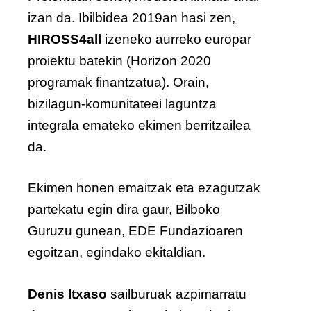
izan da. Ibilbidea 2019an hasi zen,
HIROSS4all
izeneko aurreko europar
proiektu batekin (Horizon 2020
programak finantzatua). Orain,
bizilagun-komunitateei laguntza
integrala emateko ekimen berritzailea
da.
Ekimen honen emaitzak eta ezagutzak
partekatu egin dira gaur, Bilboko
Guruzu gunean, EDE Fundazioaren
egoitzan, egindako ekitaldian.
Denis Itxaso
sailburuak azpimarratu