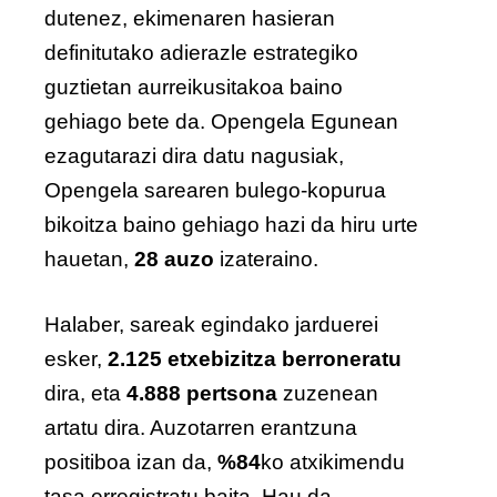
dutenez, ekimenaren hasieran
definitutako adierazle estrategiko
guztietan aurreikusitakoa baino
gehiago bete da. Opengela Egunean
ezagutarazi dira datu nagusiak,
Opengela sarearen bulego-kopurua
bikoitza baino gehiago hazi da hiru urte
hauetan,
28 auzo
izateraino.
Halaber, sareak egindako jarduerei
esker,
2.125 etxebizitza
berroneratu
dira, eta
4.888 pertsona
zuzenean
artatu dira. Auzotarren erantzuna
positiboa izan da,
%84
ko atxikimendu
tasa erregistratu baita. Hau da,