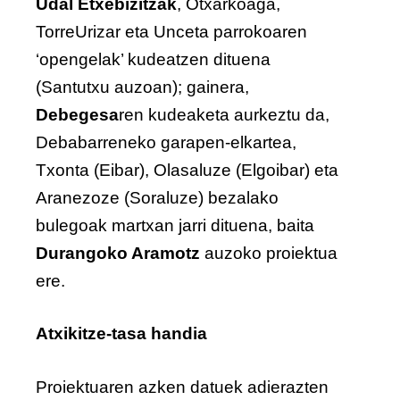
Udal Etxebizitzak
, Otxarkoaga,
TorreUrizar eta Unceta parrokoaren
‘opengelak’ kudeatzen dituena
(Santutxu auzoan); gainera,
Debegesa
ren kudeaketa aurkeztu da,
Debabarreneko garapen-elkartea,
Txonta (Eibar), Olasaluze (Elgoibar) eta
Aranezoze (Soraluze) bezalako
bulegoak martxan jarri dituena, baita
Durangoko Aramotz
auzoko proiektua
ere.
Atxikitze-tasa handia
Proiektuaren azken datuek adierazten