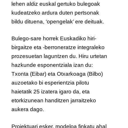
lehen aldiz euskal gertuko bulegoak
kudeatzeko ardura duten pertsonak
bildu dituena, ‘opengelak’ ere deituak.
Bulego-sare horrek Euskadiko hiri-
birgaitze eta -berroneratze integraleko
prozesuetan laguntzen du. Hiru urtetan
hazkunde esponentziala izan du:
Txonta (Eibar) eta Otxarkoaga (Bilbo)
auzoetako bi esperientzia pilotu
haietatik 25 izatera igaro da, eta
etorkizunean handitzen jarraitzeko
aukera dago.
Proiektuari esker, modeloa finkatu ahal