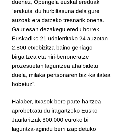
duenez, Opengela euskal ereduak
“erakutsi du hurbiltasuna dela gure
auzoak eraldatzeko tresnarik onena.
Gaur esan dezakegu eredu horrek
Euskadiko 21 udalerritako 24 auzotan
2.800 etxebizitza baino gehiago
birgaitzea eta hiri-berroneratze
prozesuetan laguntzea ahalbidetu
duela, milaka pertsonaren bizi-kalitatea
hobetuz”.
Halaber, Itxasok bere parte-hartzea
aprobetxatu du iragartzeko Eusko
Jaurlaritzak 800.000 euroko bi
laguntza-agindu berri izapidetuko