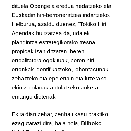
dituela Opengela eredua hedatzeko eta
Euskadin hiri-berroneratzea indartzeko.
Helburua, azaldu duenez, “Tokiko Hiri
Agendak bultzatzea da, udalek
plangintza estrategikorako tresna
propioak izan ditzaten, beren
errealitatera egokituak, beren hiri-
erronkak identifikatzeko, lehentasunak
zehazteko eta epe ertain eta luzerako
ekintza-planak antolatzeko aukera
emango dietenak”.
Ekitaldian zehar, zenbait kasu praktiko
ezagutarazi dira, hala nola,
Bilboko