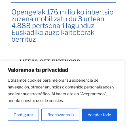
Opengelak 176 milioiko inbertsio
zuzena mobilizatu du 3 urtean,
4.888 pertsonari lagunduz
Euskadiko auzo kalteberak
berrituz
LIFE22-CET BIRTUOSS
Valoramos tu privacidad
proiektuak, Opengela programa
garatzen duenak, 2.125
Utilizamos cookies para mejorar su experiencia de
navegación, ofrecer anuncios o contenido personalizados y
etxebizitzaren eta hiri-
analizar nuestro tráfico. Al hacer clic en "Aceptar todo",
ingurunearen berroneratzea
acepta nuestro uso de cookies.
bultzatu du. Gaur aurkeztu ditu
ondorioak, Alcalá de Henareseko
Configurar
Rechazar todo
Aceptar todo
Unibertsitatean egindako azken