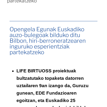
partekatzeko
Opengela Egunak Euskadiko
auzo-bulegoak bilduko ditu
Bilbon, hiri-berroneratzearen
inguruko esperientziak
partekatzeko
LIFE BIRTUOSS proiektuak
bultzatutako topaketa datorren
uztailaren 9an izango da, Guruzu
gunean, EDE Fundazioaren
egoitzan, eta Euskadiko 25