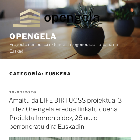
OPENGELA
Proyecto que busca extender la regeneración urbana en
Euskadi
CATEGORÍA:
EUSKERA
10/07/2026
Amaitu da LIFE BIRTUOSS proiektua, 3
urtez Opengela eredua finkatu duena.
Proiektu horren bidez, 28 auzo
berroneratu dira Euskadin