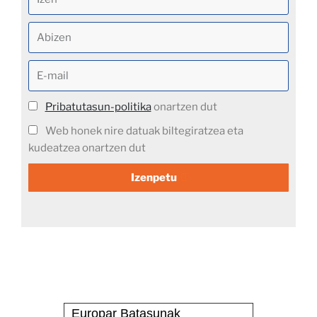
Pribatutasun-politika
onartzen dut
Web honek nire datuak biltegiratzea eta
kudeatzea onartzen dut
Izenpetu
Europar Batasunak