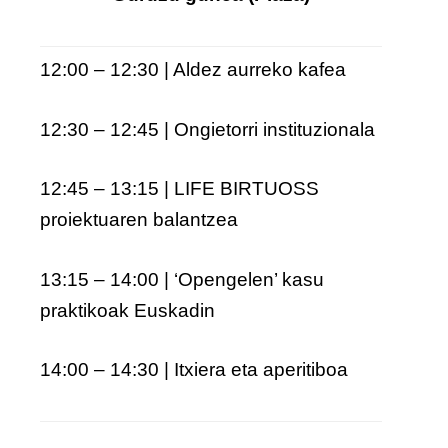
12:00 – 12:30 | Aldez aurreko kafea
12:30 – 12:45 | Ongietorri instituzionala
12:45 – 13:15 | LIFE BIRTUOSS
proiektuaren balantzea
13:15 – 14:00 | ‘Opengelen’ kasu
praktikoak Euskadin
14:00 – 14:30 | Itxiera eta aperitiboa