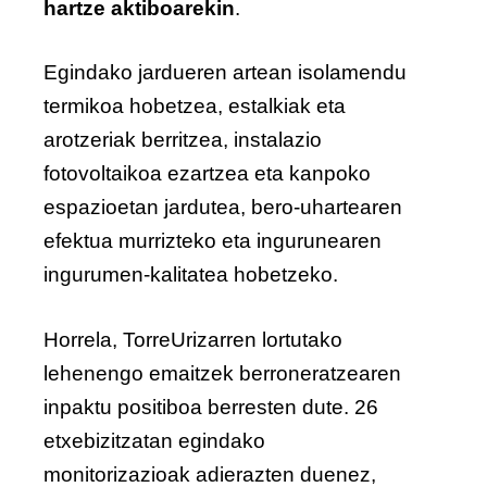
hartze aktiboarekin
.
Egindako jardueren artean isolamendu
termikoa hobetzea, estalkiak eta
arotzeriak berritzea, instalazio
fotovoltaikoa ezartzea eta kanpoko
espazioetan jardutea, bero-uhartearen
efektua murrizteko eta ingurunearen
ingurumen-kalitatea hobetzeko.
Horrela, TorreUrizarren lortutako
lehenengo emaitzek berroneratzearen
inpaktu positiboa berresten dute. 26
etxebizitzatan egindako
monitorizazioak adierazten duenez,