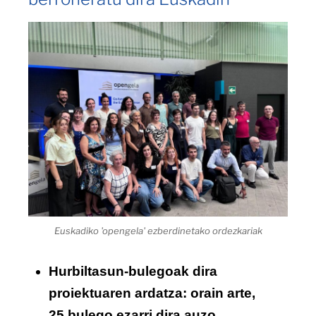
Euskadiko 'opengela' ezberdinetako ordezkariak
Hurbiltasun-bulegoak dira
proiektuaren ardatza: orain arte,
25 bulego ezarri dira auzo