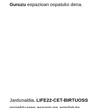
Guruzu
espazioan ospatuko dena.
Jardunaldia,
LIFE22-CET-BIRTUOSS
proiektuaren esparruan antolatuta,