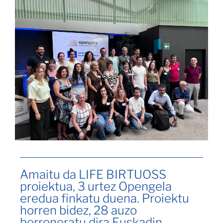
Amaitu da LIFE BIRTUOSS
proiektua, 3 urtez Opengela
eredua finkatu duena. Proiektu
horren bidez, 28 auzo
berroneratu dira Euskadin