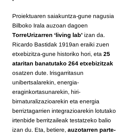
Proiektuaren saiakuntza-gune nagusia
Bilboko Irala auzoan dagoen
TorreUrizarren ‘living lab’
izan da.
Ricardo Bastidak 1919an eraiki zuen
etxebizitza-gune historiko hori, eta
25
ataritan banatutako 264 etxebizitzak
osatzen dute. Irisgarritasun
unibertsalarekin, energia-
eraginkortasunarekin, hiri-
birnaturalizazioarekin eta energia
berriztagarrien integrazioarekin lotutako
irtenbide berritzaileak testatzeko balio
izan du. Eta, betiere,
auzotarren parte-