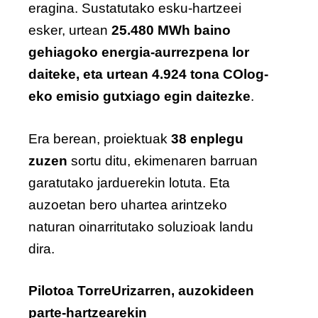
eragina. Sustatutako esku-hartzeei
esker, urtean
25.480 MWh baino
gehiagoko energia-aurrezpena lor
daiteke, eta urtean 4.924 tona COlog-
eko emisio gutxiago egin daitezke
.
Era berean, proiektuak
38 enplegu
zuzen
sortu ditu, ekimenaren barruan
garatutako jarduerekin lotuta. Eta
auzoetan bero uhartea arintzeko
naturan oinarritutako soluzioak landu
dira.
Pilotoa TorreUrizarren, auzokideen
parte-hartzearekin