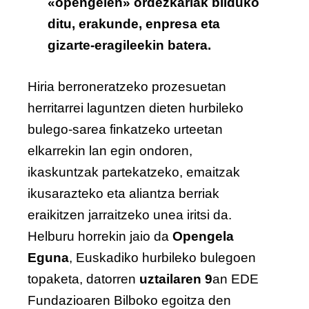
«opengelen» ordezkariak bilduko
ditu, erakunde, enpresa eta
gizarte-eragileekin batera.
Hiria berroneratzeko prozesuetan
herritarrei laguntzen dieten hurbileko
bulego-sarea finkatzeko urteetan
elkarrekin lan egin ondoren,
ikaskuntzak partekatzeko, emaitzak
ikusarazteko eta aliantza berriak
eraikitzen jarraitzeko unea iritsi da.
Helburu horrekin jaio da
Opengela
Eguna
, Euskadiko hurbileko bulegoen
topaketa, datorren
uztailaren 9
an EDE
Fundazioaren Bilboko egoitza den