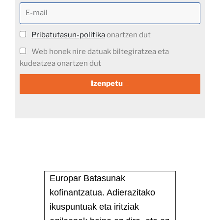
Pribatutasun-politika
onartzen dut
Web honek nire datuak biltegiratzea eta
kudeatzea onartzen dut
Izenpetu
Europar Batasunak
kofinantzatua. Adierazitako
ikuspuntuak eta iritziak