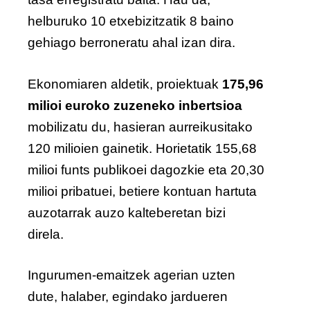
helburuko 10 etxebizitzatik 8 baino
gehiago berroneratu ahal izan dira.
Ekonomiaren aldetik, proiektuak
175,96
milioi euroko zuzeneko inbertsioa
mobilizatu du, hasieran aurreikusitako
120 milioien gainetik. Horietatik 155,68
milioi funts publikoei dagozkie eta 20,30
milioi pribatuei, betiere kontuan hartuta
auzotarrak auzo kalteberetan bizi
direla.
Ingurumen-emaitzek agerian uzten
dute, halaber, egindako jardueren