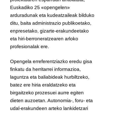
Euskadiko 25 «opengelen»
arduradunak eta kudeatzaileak bilduko
ditu, baita administrazio publikoetako,
enpresetako, gizarte-erakundeetako
eta hiri-berroneratzearen arloko
profesionalak ere.
Opengela erreferentziazko eredu gisa
finkatu da herritarrei informazioa,
laguntza eta baliabideak hurbiltzeko,
batez ere hiria eraldatzeko eta
birgaitzeko prozesuei aurre egiten
dieten auzoetan. Autonomia-, foru- eta
udal-erakundeen arteko lankidetzari