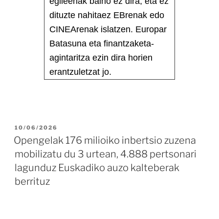
egileenak baino ez dira, eta ez
dituzte nahitaez EBrenak edo
CINEArenak islatzen. Europar
Batasuna eta finantzaketa-
agintaritza ezin dira horien
erantzuletzat jo.
10/06/2026
Opengelak 176 milioiko inbertsio zuzena
mobilizatu du 3 urtean, 4.888 pertsonari
lagunduz Euskadiko auzo kalteberak
berrituz