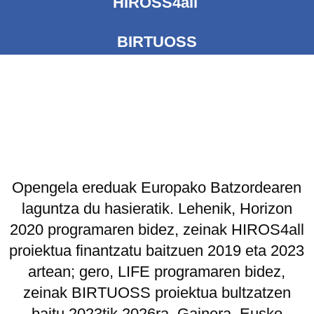
HIROSS4all
BIRTUOSS
Opengela ereduak Europako Batzordearen
laguntza du hasieratik. Lehenik, Horizon
2020 programaren bidez, zeinak HIROS4all
proiektua finantzatu baitzuen 2019 eta 2023
artean; gero, LIFE programaren bidez,
zeinak BIRTUOSS proiektua bultzatzen
baitu 2023tik 2026ra. Gainera, Eusko