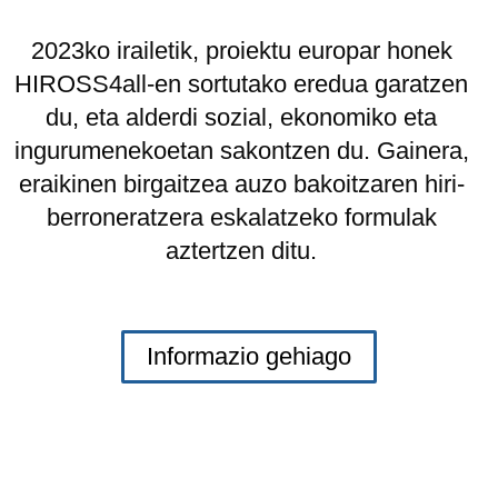
2023ko irailetik, proiektu europar honek
HIROSS4all-en sortutako eredua garatzen
du, eta alderdi sozial, ekonomiko eta
ingurumenekoetan sakontzen du. Gainera,
eraikinen birgaitzea auzo bakoitzaren hiri-
berroneratzera eskalatzeko formulak
aztertzen ditu.
Informazio gehiago