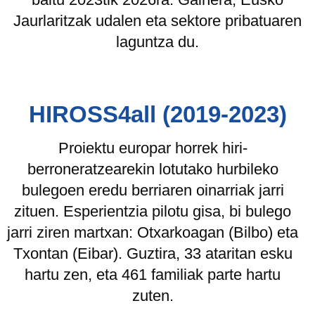
Jaurlaritzak udalen eta sektore pribatuaren
laguntza du.
HIROSS4all (2019-2023)
Proiektu europar horrek hiri-
berroneratzearekin lotutako hurbileko
bulegoen eredu berriaren oinarriak jarri
zituen. Esperientzia pilotu gisa, bi bulego
jarri ziren martxan: Otxarkoagan (Bilbo) eta
Txontan (Eibar). Guztira, 33 ataritan esku
hartu zen, eta 461 familiak parte hartu
zuten.