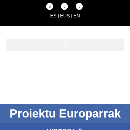
ES
|
EUS
|
EN
Proiektu Europarrak