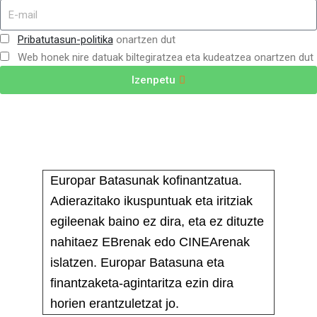
Pribatutasun-politika
onartzen dut
Web honek nire datuak biltegiratzea eta kudeatzea onartzen dut
Izenpetu
Europar Batasunak kofinantzatua.
Adierazitako ikuspuntuak eta iritziak
egileenak baino ez dira, eta ez dituzte
nahitaez EBrenak edo CINEArenak
islatzen. Europar Batasuna eta
finantzaketa-agintaritza ezin dira
horien erantzuletzat jo.