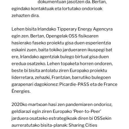
irakaspenak’
dokumentuan jasotzen da. Bertan,
egindako kontaktuak eta lortutako ondorioak
zehazten dira.
Lehen bisita Irlandako Tipperary Energy Agencyra
egin zen. Bertan, Opengelak OSS fisikoaren
hasierako faseko proiektu gisa duen esperientzia
eskaini zuen, baita tokiko jardueraren ikuspegi bat
ere, Irlandako agentziak bulego birtual gisa duen
eredua osatzeko. Lehen topaketa horren ondoren,
beste bi bisita antolatu ziren Europako proiektu
liderretara, zehazki, Frantzian, barrutiko bulegoen
garapenari dagokionez: Picardie-PASS eta de France
Énergies.
2020ko martxoan hasi zen pandemiaren ondorioz,
geldiarazi egin ziren Europako ‘Peer-to-Peer’
jarduera osatzeko estrategikoak diren bi OSSekin
aurreratutako bisita-planak: Sharing Cities