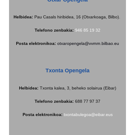
Helbidea:
Pau Casals hiribidea, 16 (Otxarkoaga, Bilbo).
Telefono zenbakia:
946 85 19 32
Posta elektronikoa:
otxaropengela@vvmm.bilbao.eu
Txonta Opengela
Helbidea
:
Txonta kalea, 3, beheko solairua (Eibar)
Telefono zenbakia:
688 77 97 37
Posta elektronikoa:
txontabulegoa@eibar.eus