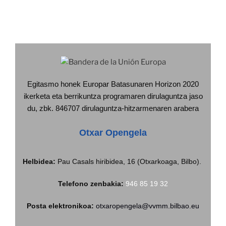
Egitasmo honek Europar Batasunaren Horizon 2020
ikerketa eta berrikuntza programaren dirulaguntza jaso
du, zbk. 846707 dirulaguntza-hitzarmenaren arabera
Otxar Opengela
Helbidea:
Pau Casals hiribidea, 16 (Otxarkoaga, Bilbo).
Telefono zenbakia:
946 85 19 32
Posta elektronikoa:
otxaropengela@vvmm.bilbao.eu