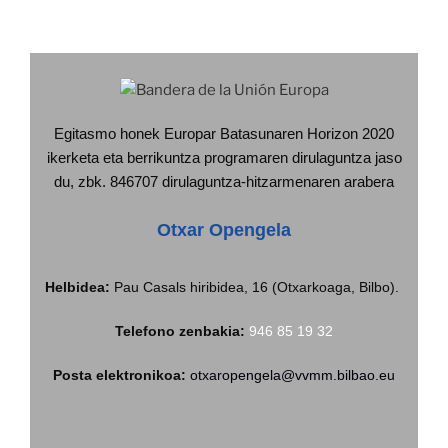
Egitasmo honek Europar Batasunaren Horizon 2020
ikerketa eta berrikuntza programaren dirulaguntza jaso
du, zbk. 846707 dirulaguntza-hitzarmenaren arabera
Otxar Opengela
Helbidea:
Pau Casals hiribidea, 16 (Otxarkoaga, Bilbo).
Telefono zenbakia:
946 85 19 32
Posta elektronikoa:
otxaropengela@vvmm.bilbao.eu