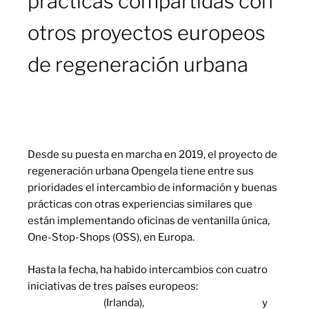
prácticas compartidas con
otros proyectos europeos
de regeneración urbana
Desde su puesta en marcha en 2019, el proyecto de
regeneración urbana Opengela tiene entre sus
prioridades el intercambio de información y buenas
prácticas con otras experiencias similares que
están implementando oficinas de ventanilla única,
One-Stop-Shops (OSS), en Europa.
Hasta la fecha, ha habido intercambios con cuatro
iniciativas de tres países europeos:
Tipperary
Energy Agency
(Irlanda),
Ille-de-France Énergies
y