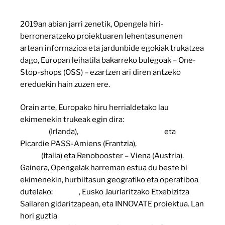
2019an abian jarri zenetik, Opengela hiri-
berroneratzeko proiektuaren lehentasunenen
artean informazioa eta jardunbide egokiak trukatzea
dago, Europan leihatila bakarreko bulegoak – One-
Stop-shops (OSS) – ezartzen ari diren antzeko
ereduekin hain zuzen ere.
Orain arte, Europako hiru herrialdetako lau
ekimenekin trukeak egin dira:
Tipperary Energy
Agency
(Irlanda),
Ille-de-France Énergies
eta
Picardie PASS-Amiens (Frantzia),
Sharing Cities-
Milan
(Italia) eta Renobooster – Viena (Austria).
Gainera, Opengelak harreman estua du beste bi
ekimenekin, hurbiltasun geografiko eta operatiboa
dutelako:
AGREE
, Eusko Jaurlaritzako Etxebizitza
Sailaren gidaritzapean, eta INNOVATE proiektua. Lan
hori guztia
‘Jardunbide egokiak Europan: ikasitako