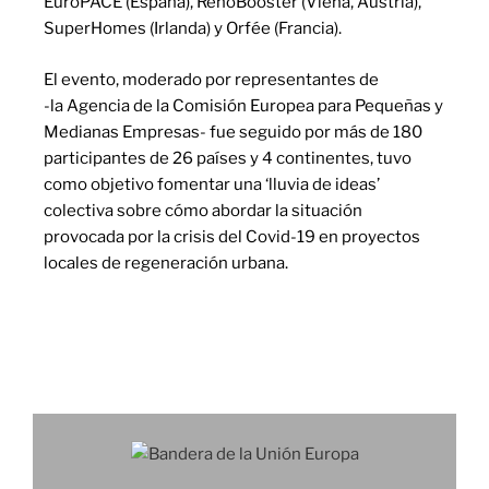
EuroPACE (España), RenoBooster (Viena, Austria),
SuperHomes (Irlanda) y Orfée (Francia).
El evento, moderado por representantes de
EASME
-la Agencia de la Comisión Europea para Pequeñas y
Medianas Empresas- fue seguido por más de 180
participantes de 26 países y 4 continentes, tuvo
como objetivo fomentar una ‘lluvia de ideas’
colectiva sobre cómo abordar la situación
provocada por la crisis del Covid-19 en proyectos
locales de regeneración urbana.