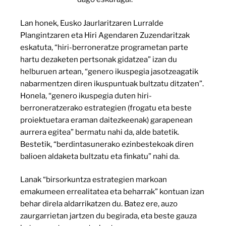
Lan honek, Eusko Jaurlaritzaren Lurralde
Plangintzaren eta Hiri Agendaren Zuzendaritzak
eskatuta, “hiri-berroneratze programetan parte
hartu dezaketen pertsonak gidatzea” izan du
helburuen artean, “genero ikuspegia jasotzeagatik
nabarmentzen diren ikuspuntuak bultzatu ditzaten”.
Honela, “genero ikuspegia duten hiri-
berroneratzerako estrategien (frogatu eta beste
proiektuetara eraman daitezkeenak) garapenean
aurrera egitea” bermatu nahi da, alde batetik.
Bestetik, “berdintasunerako ezinbestekoak diren
balioen aldaketa bultzatu eta finkatu” nahi da.
Lanak “birsorkuntza estrategien markoan
emakumeen errealitatea eta beharrak” kontuan izan
behar direla aldarrikatzen du. Batez ere, auzo
zaurgarrietan jartzen du begirada, eta beste gauza