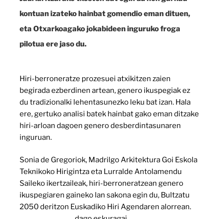
kontuan izateko hainbat gomendio eman dituen,
eta Otxarkoagako jokabideen inguruko froga
pilotua ere jaso du.
Hiri-berroneratze prozesuei atxikitzen zaien
begirada ezberdinen artean, genero ikuspegiak ez
du tradizionalki lehentasunezko leku bat izan. Hala
ere, gertuko analisi batek hainbat gako eman ditzake
hiri-arloan dagoen genero desberdintasunaren
inguruan.
Sonia de Gregoriok, Madrilgo Arkitektura Goi Eskola
Teknikoko Hirigintza eta Lurralde Antolamendu
Saileko ikertzaileak, hiri-berroneratzean genero
ikuspegiaren gaineko lan sakona egin du, Bultzatu
2050 deritzon Euskadiko Hiri Agendaren alorrean.
Esteka honetan
dago eskuragai.