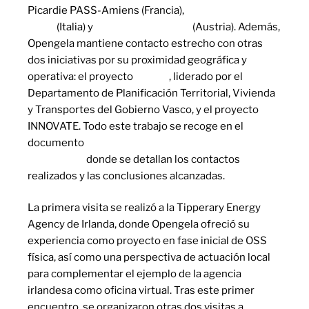
Picardie PASS-Amiens (Francia),
Sharing Cities-
Milan
(Italia) y
RenoBooster-Viena
(Austria). Además,
Opengela mantiene contacto estrecho con otras
dos iniciativas por su proximidad geográfica y
operativa: el proyecto
AGREE
, liderado por el
Departamento de Planificación Territorial, Vivienda
y Transportes del Gobierno Vasco, y el proyecto
INNOVATE. Todo este trabajo se recoge en el
documento
‘Buenas prácticas en Europa: lecciones
aprendidas’
donde se detallan los contactos
realizados y las conclusiones alcanzadas.
La primera visita se realizó a la Tipperary Energy
Agency de Irlanda, donde Opengela ofreció su
experiencia como proyecto en fase inicial de OSS
física, así como una perspectiva de actuación local
para complementar el ejemplo de la agencia
irlandesa como oficina virtual. Tras este primer
encuentro, se organizaron otras dos visitas a