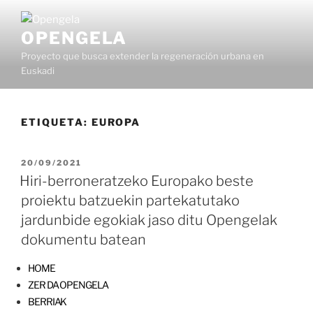
OPENGELA
Proyecto que busca extender la regeneración urbana en
Euskadi
ETIQUETA:
EUROPA
20/09/2021
Hiri-berroneratzeko Europako beste
proiektu batzuekin partekatutako
jardunbide egokiak jaso ditu Opengelak
dokumentu batean
HOME
ZER DA OPENGELA
BERRIAK