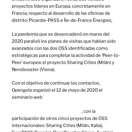
proyectos líderes en Europa, concretamente en
Francia, respecto al desarrollo de las oficinas de
distrito: Picardie-PASS e Île-de-France Énergies,
La pandemia que se desencadenó en marzo del
2020 paralizó los planes de visitas que habían sido
avanzados con las dos OSS identificadas como
estratégicas para completar la actividad de ‘Peer-to-
Peer’ europea: el proyecto Sharing Cities (Milán) y
Renobooster (Viena).
Con el objetivo de continuar los contactos,
Opengela organizó el 12 de mayo de 2020 el
seminario web
‘La regeneración urbana post Covid-
19: las oficinas de ventanilla única para una
recuperación justa, verde y social’
, con la
participación de otros cinco proyectos de OSS
internacionales: Sharing Cities (Milán, Italia),