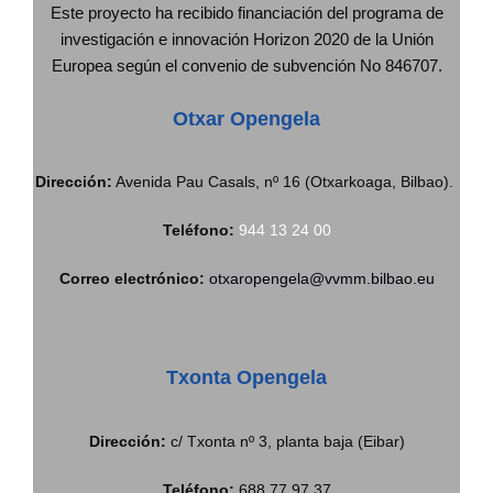
Este proyecto ha recibido financiación del programa de
investigación e innovación Horizon 2020 de la Unión
Europea según el convenio de subvención No 846707.
Otxar Opengela
Dirección:
Avenida Pau Casals, nº 16 (Otxarkoaga, Bilbao).
Teléfono:
944 13 24 00
Correo electrónico:
otxaropengela@vvmm.bilbao.eu
Txonta Opengela
Dirección:
c/ Txonta nº 3, planta baja (Eibar)
Teléfono:
688 77 97 37