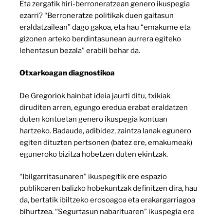
Eta zergatik hiri-berroneratzean genero ikuspegia
ezarri? “Berroneratze politikak duen gaitasun
eraldatzailean” dago gakoa, eta hau “emakume eta
gizonen arteko berdintasunean aurrera egiteko
lehentasun bezala” erabili behar da.
Otxarkoagan diagnostikoa
De Gregoriok hainbat ideia jaurti ditu, txikiak
diruditen arren, egungo eredua erabat eraldatzen
duten kontuetan genero ikuspegia kontuan
hartzeko. Badaude, adibidez, zaintza lanak egunero
egiten dituzten pertsonen (batez ere, emakumeak)
eguneroko bizitza hobetzen duten ekintzak.
“Ibilgarritasunaren” ikuspegitik ere espazio
publikoaren balizko hobekuntzak definitzen dira, hau
da, bertatik ibiltzeko erosoagoa eta erakargarriagoa
bihurtzea. “Segurtasun nabarituaren” ikuspegia ere