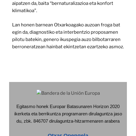
aipatzen da, baita “bernaturalizazioa eta konfort
klimatikoa”.
Lan honen barnean Otxarkoagako auzoan froga bat
egin da, diagnostiko eta interbentzio proposamen
pilotu batekin, genero ikuspegia auzo bilbotarraren
berroneratzean hainbat ekintzetan ezartzeko asmoz.
Egitasmo honek Europar Batasunaren Horizon 2020
ikerketa eta berrikuntza programaren dirulaguntza jaso
du, zbk. 846707 dirulaguntza-hitzarmenaren arabera
Otxar Opengela