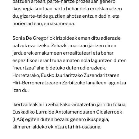
batzuen artean, parte-hartze prozesuan genero
ikuspegia kontuan hartu behar dela erreklamatzen
du, gizarte-talde guztien ahotsa entzun dadin, eta
horien artean, emakumeena.
Sonia De Gregoriok irizpideak eman ditu adierazle
batzuk ezartzeko. Zehazki, martxan jartzen diren
jarduerek emakumeen errealitateari eta behar
espezifikoei erantzuna ematen nola laguntzen duten
“neurtzea” ahalbidetuko duten adierazleak.
Horretarako, Eusko Jaurlaritzako Zuzendaritzaren
Hiri-Berroneratzearen Zerbitzuko langileen laguntza
izan du.
Ikertzaileak hiru zeharkako-ardatzetan jarri du fokua,
Euskadiko Lurralde Antolamenduaren Gidalerroek
(LAG) egiten duten bezala: genero ikuspegia,
klimaren aldeko ekintza eta hiri-osasuna.