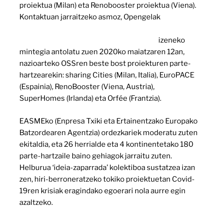
proiektua (Milan) eta Renobooster proiektua (Viena).
Kontaktuan jarraitzeko asmoz, Opengelak
‘Covid-19:
Hiri-berroneratzea, bidezko berreskuratze berde eta
sozialerako leihatila bakarreko bulegoak’
izeneko
mintegia antolatu zuen 2020ko maiatzaren 12an,
nazioarteko OSSren beste bost proiekturen parte-
hartzearekin: sharing Cities (Milan, Italia), EuroPACE
(Espainia), RenoBooster (Viena, Austria),
SuperHomes (Irlanda) eta Orfée (Frantzia).
EASMEko (Enpresa Txiki eta Ertainentzako Europako
Batzordearen Agentzia) ordezkariek moderatu zuten
ekitaldia, eta 26 herrialde eta 4 kontinentetako 180
parte-hartzaile baino gehiagok jarraitu zuten.
Helburua ‘ideia-zaparrada’ kolektiboa sustatzea izan
zen, hiri-berroneratzeko tokiko proiektuetan Covid-
19ren krisiak eragindako egoerari nola aurre egin
azaltzeko.