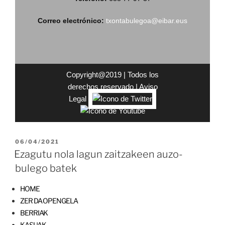
Correo electrónico:
txontabulegoa@eibar.eus
Copyright@2019 | Todos los
derechos reservado |
Aviso
Legal
|
06/04/2021
Ezagutu nola lagun zaitzakeen auzo-
bulego batek
HOME
ZER DA OPENGELA
BERRIAK
KASUAK