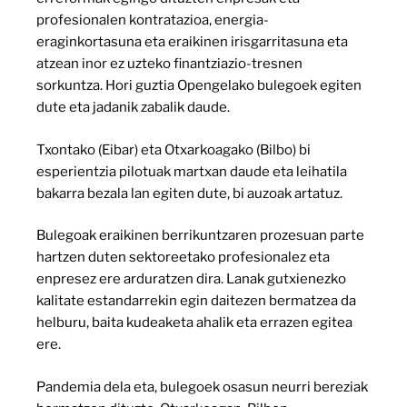
profesionalen kontratazioa, energia-
eraginkortasuna eta eraikinen irisgarritasuna eta
atzean inor ez uzteko finantziazio-tresnen
sorkuntza. Hori guztia Opengelako bulegoek egiten
dute eta jadanik zabalik daude.
Txontako (Eibar) eta Otxarkoagako (Bilbo) bi
esperientzia pilotuak martxan daude eta leihatila
bakarra bezala lan egiten dute, bi auzoak artatuz.
Bulegoak eraikinen berrikuntzaren prozesuan parte
hartzen duten sektoreetako profesionalez eta
enpresez ere arduratzen dira. Lanak gutxienezko
kalitate estandarrekin egin daitezen bermatzea da
helburu, baita kudeaketa ahalik eta errazen egitea
ere.
Pandemia dela eta, bulegoek osasun neurri bereziak