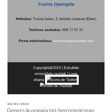
Txonta Opengela
Helbidea
:
Txonta kalea, 3, beheko solairua (Eibar)
Telefono zenbakia:
688 77 97 37
Posta elektronikoa:
txontabulegoa@eibar.eus
Copyright@2019 | Eskubide
erreserbatu guztiak |
Lege
oharra
|
06/04/2021
Genero ikuspegia hiri-berroneratzean