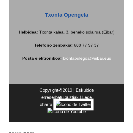
Txonta Opengela
Helbidea
:
Txonta kalea, 3, beheko solairua (Eibar)
Telefono zenbakia:
688 77 97 37
Posta elektronikoa:
txontabulegoa@eibar.eus
Copyright@2019 | Eskubide
erreserbatu guztiak |
Lege
oharra
|