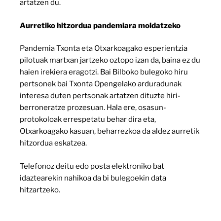
artatzen du.
Aurretiko hitzordua pandemiara moldatzeko
Pandemia Txonta eta Otxarkoagako esperientzia
pilotuak martxan jartzeko oztopo izan da, baina ez du
haien irekiera eragotzi. Bai Bilboko bulegoko hiru
pertsonek bai Txonta Opengelako arduradunak
interesa duten pertsonak artatzen dituzte hiri-
berroneratze prozesuan. Hala ere, osasun-
protokoloak errespetatu behar dira eta,
Otxarkoagako kasuan, beharrezkoa da aldez aurretik
hitzordua eskatzea.
Telefonoz deitu edo posta elektroniko bat
idaztearekin nahikoa da bi bulegoekin data
hitzartzeko.