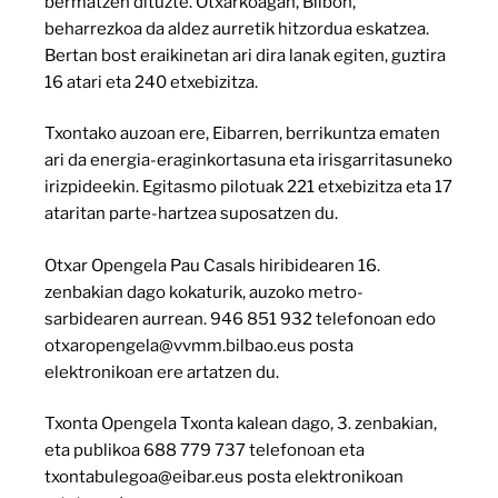
bermatzen dituzte. Otxarkoagan, Bilbon,
beharrezkoa da aldez aurretik hitzordua eskatzea.
Bertan bost eraikinetan ari dira lanak egiten, guztira
16 atari eta 240 etxebizitza.
Txontako auzoan ere, Eibarren, berrikuntza ematen
ari da energia-eraginkortasuna eta irisgarritasuneko
irizpideekin. Egitasmo pilotuak 221 etxebizitza eta 17
ataritan parte-hartzea suposatzen du.
Otxar Opengela Pau Casals hiribidearen 16.
zenbakian dago kokaturik, auzoko metro-
sarbidearen aurrean. 946 851 932 telefonoan edo
otxaropengela@vvmm.bilbao.eus posta
elektronikoan ere artatzen du.
Txonta Opengela Txonta kalean dago, 3. zenbakian,
eta publikoa 688 779 737 telefonoan eta
txontabulegoa@eibar.eus posta elektronikoan