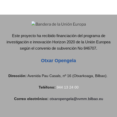
Este proyecto ha recibido financiación del programa de
investigación e innovación Horizon 2020 de la Unión Europea
según el convenio de subvención No 846707.
Otxar Opengela
Dirección:
Avenida Pau Casals, nº 16 (Otxarkoaga, Bilbao).
Teléfono:
944 13 24 00
Correo electrónico:
otxaropengela@vvmm.bilbao.eu