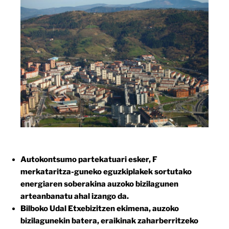
Autokontsumo partekatuari esker, F
merkataritza-guneko eguzkiplakek sortutako
energiaren soberakina auzoko bizilagunen
arteanbanatu ahal izango da.
Bilboko Udal Etxebizitzen ekimena, auzoko
bizilagunekin batera, eraikinak zaharberritzeko