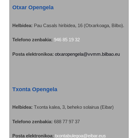
Otxar Opengela
Helbidea:
Pau Casals hiribidea, 16 (Otxarkoaga, Bilbo).
Telefono zenbakia:
946 85 19 32
Posta elektronikoa:
otxaropengela@vvmm.bilbao.eu
Txonta Opengela
Helbidea
:
Txonta kalea, 3, beheko solairua (Eibar)
Telefono zenbakia:
688 77 97 37
Posta elektronikoa:
txontabulegoa@eibar.eus