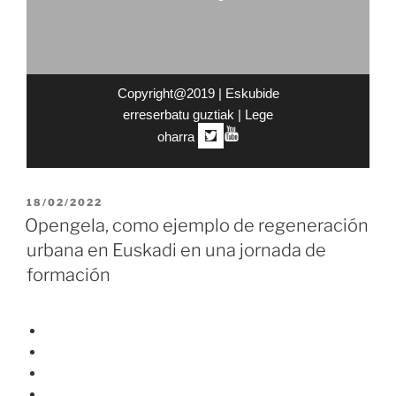
Copyright@2019 | Eskubide
erreserbatu guztiak |
Lege
oharra
|
18/02/2022
Opengela, como ejemplo de regeneración
urbana en Euskadi en una jornada de
formación
HOME
QUÉ ES OPENGELA
NOTICIAS
BARRIOS