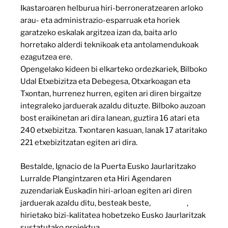
Ikastaroaren helburua hiri-berroneratzearen arloko
arau- eta administrazio-esparruak eta horiek
garatzeko eskalak argitzea izan da, baita arlo
horretako alderdi teknikoak eta antolamendukoak
ezagutzea ere.
Opengelako kideen bi elkarteko ordezkariek, Bilboko
Udal Etxebizitza eta Debegesa, Otxarkoagan eta
Txontan, hurrenez hurren, egiten ari diren birgaitze
integraleko jarduerak azaldu dituzte. Bilboko auzoan
bost eraikinetan ari dira lanean, guztira 16 atari eta
240 etxebizitza. Txontaren kasuan, lanak 17 ataritako
221 etxebizitzatan egiten ari dira.
Bestalde, Ignacio de la Puerta Eusko Jaurlaritzako
Lurralde Plangintzaren eta Hiri Agendaren
zuzendariak Euskadin hiri-arloan egiten ari diren
jarduerak azaldu ditu, besteak beste,
Opengela
,
hirietako bizi-kalitatea hobetzeko Eusko Jaurlaritzak
sustatutako proiektua..