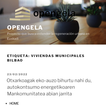
OPENGELA
Proyecto que busca extender la regeneración urbana en
Euskadi
ETIQUETA:
VIVIENDAS MUNICIPALES
BILBAO
23/02/2022
Otxarkoagak eko-auzo bihurtu nahi du,
autokontsumo energetikoaren
Mankomunitatea abian jarrita
HOME