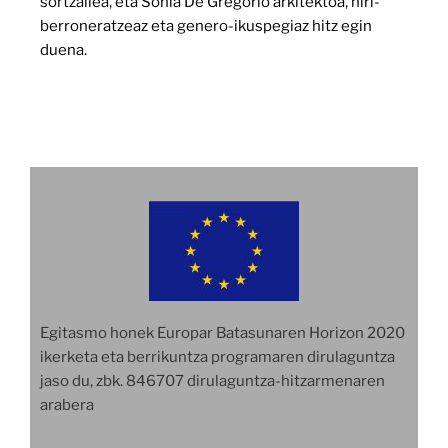
sortzailea, eta Sonia De Gregorio arkitektoa, hiri-
berroneratzeaz eta genero-ikuspegiaz hitz egin
duena.
Egitasmo honek Europar Batasunaren Horizon 2020
ikerketa eta berrikuntza programaren dirulaguntza
jaso du, zbk. 846707 dirulaguntza-hitzarmenaren
arabera