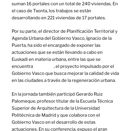
suman 16 portales con un total de 240 viviendas. En
el caso de Txonta, los trabajos se están
desarrollando en 221 viviendas de 17 portales.
Por su parte, el director de Planificación Territorial y
Agenda Urbana del Gobierno Vasco, Ignacio de la
Puerta, ha sido el encargado de exponer las
actuaciones que se están llevando a cabo en
Euskadi en materia urbana, entre las que se
encuentra
Opengela
, el proyecto impulsado por el
Gobierno Vasco que busca mejorar la calidad de vida
en las ciudades a través de la regeneración urbana.
En la jornada también participó Gerardo Ruiz
Palomeque, profesor titular de la Escuela Técnica
Superior de Arquitectura de la Universidad
Politécnica de Madrid y que colabora con el
Gobierno Vasco en el desarrollo de estas
actuaciones. En su conferencia, expuso el gran