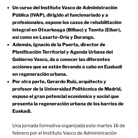
Un curso del Instituto Vasco de Administración
Pública (IVAP), dirigido al funcionariado y a
profesionales, expone los casos de rehabilitación
integral en Otxarkoaga (Bilbao) y Txonta (Eibar),
así como en Lasarte-Oria y Durango.
Además, Ignacio de la Puerta, director de
Planificación Territorial y Agenda Urbana del
Gobierno Vasco, da a conocer las diferentes
acciones que se están llevando a cabo en Euskadi
en regeneración urbana.
Por otra parte, Gerardo Ruiz, arquitecto y
profesor de la Universidad Politécnica de Madrid,
expuso el gran potencial económico y social que
presenta la regeneración urbana de los barrios de
Euskadi.
Una jornada formativa organizada este martes 16 de
febrero por el Instituto Vasco de Administración