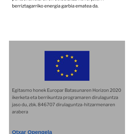
berriztagarriko energia garbia ematea da.
Egitasmo honek Europar Batasunaren Horizon 2020
ikerketa eta berrikuntza programaren dirulaguntza
jaso du, zbk. 846707 dirulaguntza-hitzarmenaren
arabera
Otxar Opengela