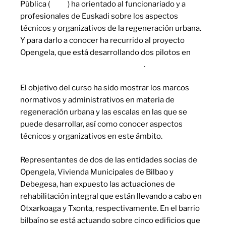
Pública (
IVAP
) ha orientado al funcionariado y a
profesionales de Euskadi sobre los aspectos
técnicos y organizativos de la regeneración urbana.
Y para darlo a conocer ha recurrido al proyecto
Opengela, que está desarrollando dos pilotos en
Otxarkoaga (Bilbao) y Txonta (Eibar)
.
El objetivo del curso ha sido mostrar los marcos
normativos y administrativos en materia de
regeneración urbana y las escalas en las que se
puede desarrollar, así como conocer aspectos
técnicos y organizativos en este ámbito.
Representantes de dos de las entidades socias de
Opengela, Vivienda Municipales de Bilbao y
Debegesa, han expuesto las actuaciones de
rehabilitación integral que están llevando a cabo en
Otxarkoaga y Txonta, respectivamente. En el barrio
bilbaíno se está actuando sobre cinco edificios que