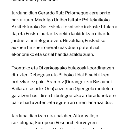
Jardunaldian Gerardo Ruiz Palomequek ere parte
hartu zuen. Madrilgo Unibertsitate Politeknikoko
Arkitekturako Goi Eskola Teknikoko irakasle titularra
da, eta Eusko Jaurlaritzarekin lankidetzan dihardu
jarduera horiek garatzen. Hitzaldian, Euskadiko
auzoen hiri-berroneratzeak duen potentzial
ekonomiko eta sozial handia azaldu zuen.
Txontako eta Otxarkoagako bulegoak koordinatzen
dituzten Debegesa eta Bilboko Udal Etxebizitzen
ordezkariez gain, Aramotz (Durango) eta Basaundi
Bailara (Lasarte-Oria) auzoetan Opengela modeloa
garatzen hasi diren bi bulegoetako arduradunek ere
parte hartu zuten, eta egiten ari diren lana azalduz.
Jardunaldian izan dira, halaber, Aitor Vallejo
soziologoa, European Research Surveyren