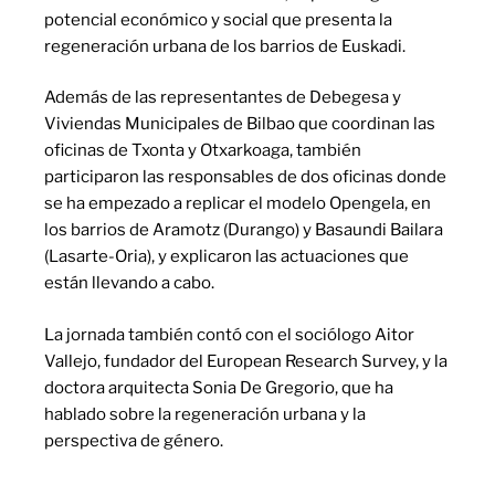
potencial económico y social que presenta la
regeneración urbana de los barrios de Euskadi.
Además de las representantes de Debegesa y
Viviendas Municipales de Bilbao que coordinan las
oficinas de Txonta y Otxarkoaga, también
participaron las responsables de dos oficinas donde
se ha empezado a replicar el modelo Opengela, en
los barrios de Aramotz (Durango) y Basaundi Bailara
(Lasarte-Oria), y explicaron las actuaciones que
están llevando a cabo.
La jornada también contó con el sociólogo Aitor
Vallejo, fundador del European Research Survey, y la
doctora arquitecta Sonia De Gregorio, que ha
hablado sobre la regeneración urbana y la
perspectiva de género.