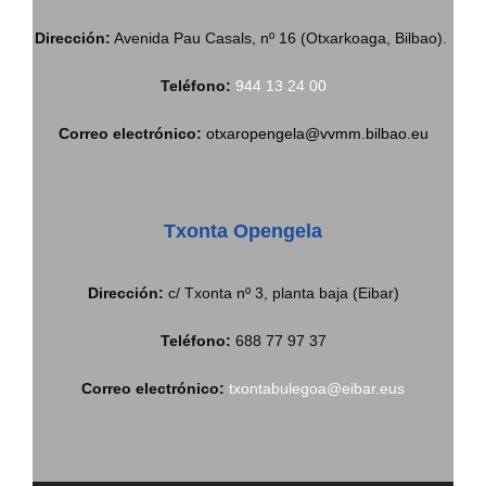
Dirección:
Avenida Pau Casals, nº 16 (Otxarkoaga, Bilbao).
Teléfono:
944 13 24 00
Correo electrónico:
otxaropengela@vvmm.bilbao.eu
Txonta Opengela
Dirección:
c/ Txonta nº 3, planta baja (Eibar)
Teléfono:
688 77 97 37
Correo electrónico:
txontabulegoa@eibar.eus