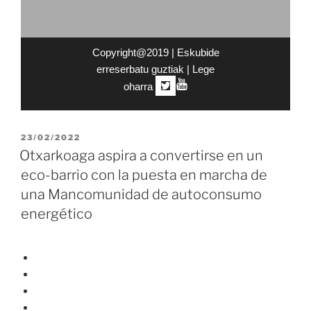
Copyright@2019 | Eskubide
erreserbatu guztiak |
Lege
oharra
|
23/02/2022
Otxarkoaga aspira a convertirse en un
eco-barrio con la puesta en marcha de
una Mancomunidad de autoconsumo
energético
HOME
QUÉ ES OPENGELA
NOTICIAS
BARRIOS