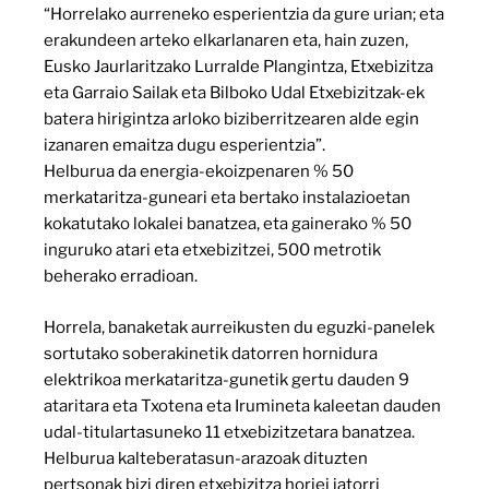
“Horrelako aurreneko esperientzia da gure urian; eta
erakundeen arteko elkarlanaren eta, hain zuzen,
Eusko Jaurlaritzako Lurralde Plangintza, Etxebizitza
eta Garraio Sailak eta Bilboko Udal Etxebizitzak-ek
batera hirigintza arloko biziberritzearen alde egin
izanaren emaitza dugu esperientzia”.
Helburua da energia-ekoizpenaren % 50
merkataritza-guneari eta bertako instalazioetan
kokatutako lokalei banatzea, eta gainerako % 50
inguruko atari eta etxebizitzei, 500 metrotik
beherako erradioan.
Horrela, banaketak aurreikusten du eguzki-panelek
sortutako soberakinetik datorren hornidura
elektrikoa merkataritza-gunetik gertu dauden 9
ataritara eta Txotena eta Irumineta kaleetan dauden
udal-titulartasuneko 11 etxebizitzetara banatzea.
Helburua kalteberatasun-arazoak dituzten
pertsonak bizi diren etxebizitza horiei jatorri