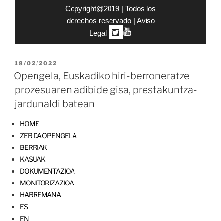
Copyright@2019 | Todos los
derechos reservado |
Aviso
Legal
|
18/02/2022
Opengela, Euskadiko hiri-berroneratze
prozesuaren adibide gisa, prestakuntza-
jardunaldi batean
HOME
ZER DA OPENGELA
BERRIAK
KASUAK
DOKUMENTAZIOA
MONITORIZAZIOA
HARREMANA
ES
EN