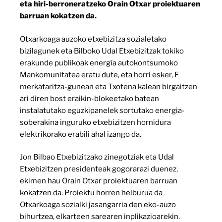
eta hiri-berroneratzeko Orain Otxar proiektuaren
barruan kokatzen da.
Otxarkoaga auzoko etxebizitza sozialetako
bizilagunek eta Bilboko Udal Etxebizitzak tokiko
erakunde publikoak energía autokontsumoko
Mankomunitatea eratu dute, eta horri esker, F
merkataritza-gunean eta Txotena kalean birgaitzen
ari diren bost eraikin-blokeetako batean
instalatutako eguzkipanelek sortutako energia-
soberakina inguruko etxebizitzen hornidura
elektrikorako erabili ahal izango da.
Jon Bilbao Etxebizitzako zinegotziak eta Udal
Etxebizitzen presidenteak gogorarazi duenez,
ekimen hau Orain Otxar proiektuaren barruan
kokatzen da. Proiektu horren helburua da
Otxarkoaga sozialki jasangarria den eko-auzo
bihurtzea, elkarteen sarearen inplikazioarekin.