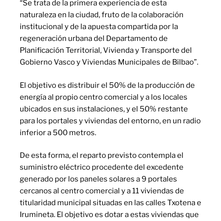
“Se trata de la primera experiencia de esta
naturaleza en la ciudad, fruto de la colaboración
institucional y de la apuesta compartida por la
regeneración urbana del Departamento de
Planificación Territorial, Vivienda y Transporte del
Gobierno Vasco y Viviendas Municipales de Bilbao”.
El objetivo es distribuir el 50% de la producción de
energía al propio centro comercial y a los locales
ubicados en sus instalaciones, y el 50% restante
para los portales y viviendas del entorno, en un radio
inferior a 500 metros.
De esta forma, el reparto previsto contempla el
suministro eléctrico procedente del excedente
generado por los paneles solares a 9 portales
cercanos al centro comercial y a 11 viviendas de
titularidad municipal situadas en las calles Txotena e
Irumineta. El objetivo es dotar a estas viviendas que