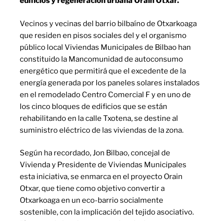
edificios y regeneración urbana Orain Otxar.
Vecinos y vecinas del barrio bilbaíno de Otxarkoaga
que residen en pisos sociales del y el organismo
público local Viviendas Municipales de Bilbao han
constituido la Mancomunidad de autoconsumo
energético que permitirá que el excedente de la
energía generada por los paneles solares instalados
en el remodelado Centro Comercial F y en uno de
los cinco bloques de edificios que se están
rehabilitando en la calle Txotena, se destine al
suministro eléctrico de las viviendas de la zona.
Según ha recordado, Jon Bilbao, concejal de
Vivienda y Presidente de Viviendas Municipales
esta iniciativa, se enmarca en el proyecto Orain
Otxar, que tiene como objetivo convertir a
Otxarkoaga en un eco-barrio socialmente
sostenible, con la implicación del tejido asociativo.