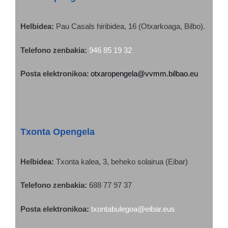
Helbidea:
Pau Casals hiribidea, 16 (Otxarkoaga, Bilbo).
Telefono zenbakia:
946 85 19 32
Posta elektronikoa:
otxaropengela@vvmm.bilbao.eu
Txonta Opengela
Helbidea
:
Txonta kalea, 3, beheko solairua (Eibar)
Telefono zenbakia:
688 77 97 37
Posta elektronikoa:
txontabulegoa@eibar.eus