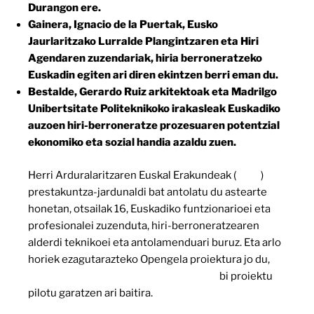
Durangon ere.
Gainera, Ignacio de la Puertak, Eusko
Jaurlaritzako Lurralde Plangintzaren eta Hiri
Agendaren zuzendariak, hiria berroneratzeko
Euskadin egiten ari diren ekintzen berri eman du.
Bestalde, Gerardo Ruiz arkitektoak eta Madrilgo
Unibertsitate Politeknikoko irakasleak Euskadiko
auzoen hiri-berroneratze prozesuaren potentzial
ekonomiko eta sozial handia azaldu zuen.
Herri Arduralaritzaren Euskal Erakundeak (
IVAP
)
prestakuntza-jardunaldi bat antolatu du astearte
honetan, otsailak 16, Euskadiko funtzionarioei eta
profesionalei zuzenduta, hiri-berroneratzearen
alderdi teknikoei eta antolamenduari buruz. Eta arlo
horiek ezagutarazteko Opengela proiektura jo du,
Otxarkoagan (Bilbo) eta Txontan (Eibar)
bi proiektu
pilotu garatzen ari baitira.