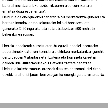
batera hirigintza arloko biziberritzearen alde egin izanaren
emaitza dugu esperientzia”.
Helburua da energia-ekoizpenaren % 50 merkataritza-guneari eta
bertako instalazioetan kokatutako lokalei banatzea, eta
gainerako % 50 inguruko atari eta etxebizitzei, 500 metrotik
beherako erradioan.
Horrela, banaketak aurreikusten du eguzki-panelek sortutako
soberakinetik datorren hornidura elektrikoa merkataritza-gunetik
gertu dauden 9 ataritara eta Txotena eta Irumineta kaleetan
dauden udal-titulartasuneko 11 etxebizitzetara banatzea.
Helburua kalteberatasun-arazoak dituzten pertsonak bizi diren
etxebizitza horiei jatorri berriztagarriko energia garbia ematea da.