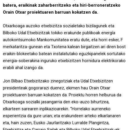
batera, eraikinak zaharberritzeko eta hiri-berroneratzeko
Orain Otxar proiektuaren barruan kokatzen da.
Otxarkoaga auzoko etxebizitza sozialetako bizilagunek eta
Bilboko Udal Etxebizitzak tokiko erakunde publikoak energía
autokontsumoko Mankomunitatea eratu dute, eta horri esker, F
merkataritza-gunean eta Txotena kalean birgaitzen ari diren bost
eraikin-blokeetako batean instalatutako eguzkipanelek sortutako
energia-soberakina inguruko etxebizitzen hornidura elektrikorako
erabili ahal izango da.
Jon Bilbao Etxebizitzako zinegotziak eta Udal Etxebizitzen
presidenteak gogorarazi duenez, ekimen hau Orain Otxar
proiektuaren barruan kokatzen da. Proiektu horren helburua da
Otxarkoaga sozialki jasangarria den eko-auzo bihurtzea,
elkarteen sarearen inplikazioarekin. “Horrelako aurreneko
esperientzia da gure urian; eta erakundeen arteko elkarlanaren
eta, hain zuzen, Eusko Jaurlaritzako Lurralde Plangintza,
Etxebizitza eta Garraio Sailak eta Bilboko Udal Etxebizitzak-ek