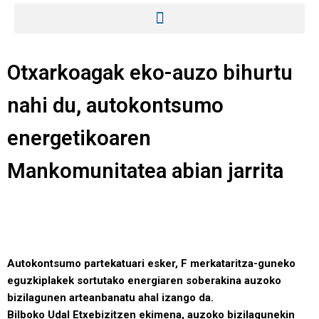
Otxarkoagak eko-auzo bihurtu
nahi du, autokontsumo
energetikoaren
Mankomunitatea abian jarrita
Autokontsumo partekatuari esker, F merkataritza-guneko
eguzkiplakek sortutako energiaren soberakina auzoko
bizilagunen arteanbanatu ahal izango da.
Bilboko Udal Etxebizitzen ekimena, auzoko bizilagunekin