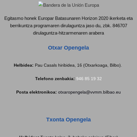
Egitasmo honek Europar Batasunaren Horizon 2020 ikerketa eta
berrikuntza programaren dirulaguntza jaso du, zbk. 846707
dirulaguntza-hitzarmenaren arabera
Otxar Opengela
Helbidea:
Pau Casals hiribidea, 16 (Otxarkoaga, Bilbo).
Telefono zenbakia:
946 85 19 32
Posta elektronikoa:
otxaropengela@vvmm.bilbao.eu
Txonta Opengela