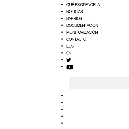
QUÉ ES OPENGELA
NOTICIAS
BARRIOS
DOCUMENTACIÓN
MONITORIZACIÓN
CONTACTO
EUS
EN
T
w
Y
i
o
t
u
t
t
e
u
r
HOME
b
e
QUÉ ES OPENGELA
NOTICIAS
BARRIOS
DOCUMENTACIÓN