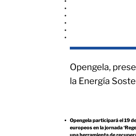
MONITORIZACIÓN
CONTACTO
EUS
EN
T
w
Y
i
o
t
u
t
t
e
u
Opengela, prese
r
b
e
la Energía Soste
Opengela participará el 19 d
europeos en la jornada ‘Reg
una herramienta de recuperac