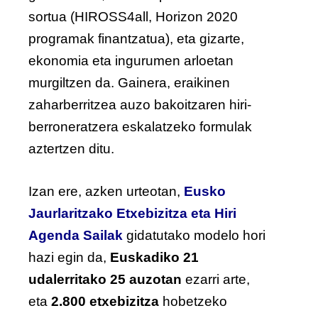
sortua (HIROSS4all, Horizon 2020
programak finantzatua), eta gizarte,
ekonomia eta ingurumen arloetan
murgiltzen da. Gainera, eraikinen
zaharberritzea auzo bakoitzaren hiri-
berroneratzera eskalatzeko formulak
aztertzen ditu.
Izan ere, azken urteotan,
Eusko
Jaurlaritzako Etxebizitza eta Hiri
Agenda Sailak
gidatutako modelo hori
hazi egin da,
Euskadiko 21
udalerritako 25 auzotan
ezarri arte,
eta
2.800 etxebizitza
hobetzeko