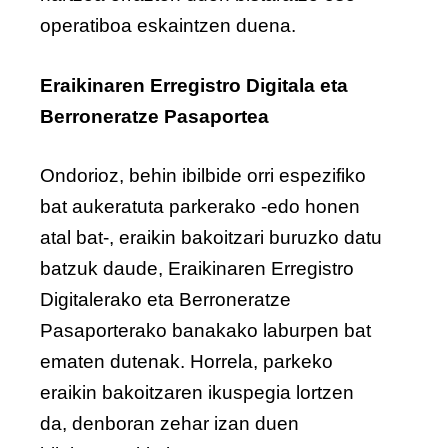
operatiboa eskaintzen duena.
Eraikinaren Erregistro Digitala eta
Berroneratze Pasaportea
Ondorioz, behin ibilbide orri espezifiko
bat aukeratuta parkerako -edo honen
atal bat-, eraikin bakoitzari buruzko datu
batzuk daude, Eraikinaren Erregistro
Digitalerako eta Berroneratze
Pasaporterako banakako laburpen bat
ematen dutenak. Horrela, parkeko
eraikin bakoitzaren ikuspegia lortzen
da, denboran zehar izan duen