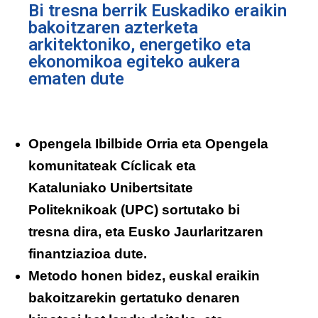
Bi tresna berrik Euskadiko eraikin
bakoitzaren azterketa
arkitektoniko, energetiko eta
ekonomikoa egiteko aukera
ematen dute
Opengela Ibilbide Orria eta Opengela
komunitateak Cíclicak eta
Kataluniako Unibertsitate
Politeknikoak (UPC) sortutako bi
tresna dira, eta Eusko Jaurlaritzaren
finantziazioa dute.
Metodo honen bidez, euskal eraikin
bakoitzarekin gertatuko denaren