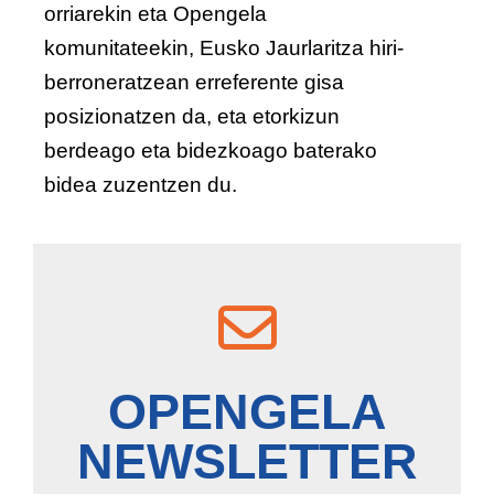
orriarekin eta Opengela
komunitateekin, Eusko Jaurlaritza hiri-
berroneratzean erreferente gisa
posizionatzen da, eta etorkizun
berdeago eta bidezkoago baterako
bidea zuzentzen du.
OPENGELA
NEWSLETTER