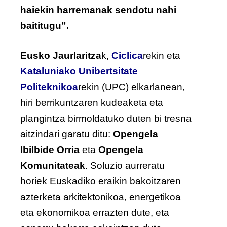
haiekin harremanak sendotu nahi
baititugu
”.
Eusko Jaurlaritza
k,
Ciclica
rekin eta
Kataluniako Unibertsitate
Politeknikoa
rekin (UPC) elkarlanean,
hiri berrikuntzaren kudeaketa eta
plangintza birmoldatuko duten bi tresna
aitzindari garatu ditu:
Opengela
Ibilbide Orria
eta
Opengela
Komunitateak
. Soluzio aurreratu
horiek Euskadiko eraikin bakoitzaren
azterketa arkitektonikoa, energetikoa
eta ekonomikoa errazten dute, eta