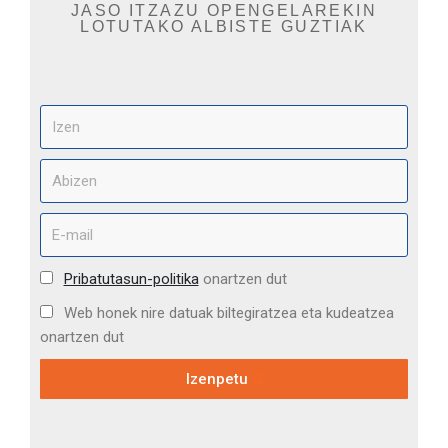
JASO ITZAZU OPENGELAREKIN
LOTUTAKO ALBISTE GUZTIAK
Pribatutasun-politika
onartzen dut
Web honek nire datuak biltegiratzea eta kudeatzea
onartzen dut
Izenpetu