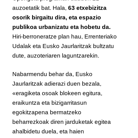
auzoetatik bat. Hala,
63 etxebizitza
osorik birgaitu dira, eta espazio
publikoa urbanizatu eta hobetu da.
Hiri-berroneratze plan hau, Errenteriako
Udalak eta Eusko Jaurlaritzak bultzatu
dute, auzoteriaren laguntzarekin.
Nabarmendu behar da, Eusko
Jaurlaritzak adierazi duen bezala,
«eragiketa osoak blokeen egitura,
eraikuntza eta bizigarritasun
egokitzapena bermatzeko
beharrezkoak diren jarduketak egitea
ahalbidetu duela, eta haien