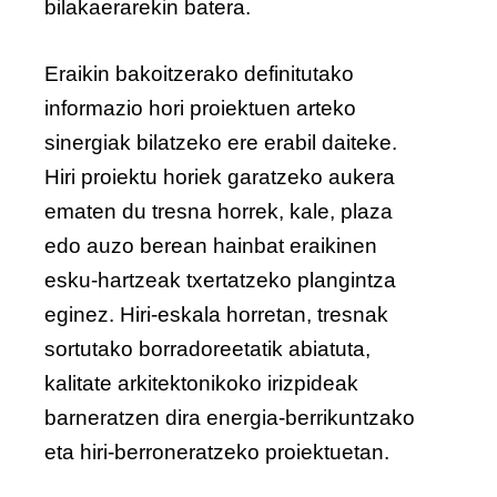
bilakaerarekin batera.
Eraikin bakoitzerako definitutako
informazio hori proiektuen arteko
sinergiak bilatzeko ere erabil daiteke.
Hiri proiektu horiek garatzeko aukera
ematen du tresna horrek, kale, plaza
edo auzo berean hainbat eraikinen
esku-hartzeak txertatzeko plangintza
eginez. Hiri-eskala horretan, tresnak
sortutako borradoreetatik abiatuta,
kalitate arkitektonikoko irizpideak
barneratzen dira energia-berrikuntzako
eta hiri-berroneratzeko proiektuetan.