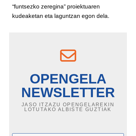
“funtsezko zeregina” proiektuaren
kudeaketan eta laguntzan egon dela.
OPENGELA
NEWSLETTER
JASO ITZAZU OPENGELAREKIN
LOTUTAKO ALBISTE GUZTIAK