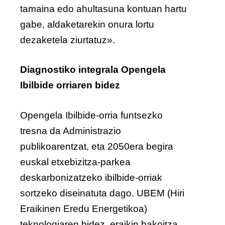
tamaina edo ahultasuna kontuan hartu
gabe, aldaketarekin onura lortu
dezaketela ziurtatuz».
Diagnostiko integrala Opengela
Ibilbide orriaren bidez
Opengela Ibilbide-orria funtsezko
tresna da Administrazio
publikoarentzat, eta 2050era begira
euskal etxebizitza-parkea
deskarbonizatzeko ibilbide-orriak
sortzeko diseinatuta dago. UBEM (Hiri
Eraikinen Eredu Energetikoa)
teknologiaren bidez, eraikin bakoitza