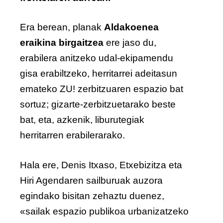
Era berean, planak
Aldakoenea
eraikina birgaitzea
ere jaso du,
erabilera anitzeko udal-ekipamendu
gisa erabiltzeko, herritarrei adeitasun
emateko ZU! zerbitzuaren espazio bat
sortuz; gizarte-zerbitzuetarako beste
bat, eta, azkenik, liburutegiak
herritarren erabilerarako.
Hala ere, Denis Itxaso, Etxebizitza eta
Hiri Agendaren sailburuak auzora
egindako bisitan zehaztu duenez,
«sailak espazio publikoa urbanizatzeko