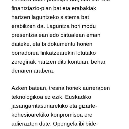
finantziazio-plan bat eta erabakiak
hartzen laguntzeko sistema bat
erabiltzen da. Laguntza hori modu
presentzialean edo birtualean eman
daiteke, eta bi dokumentu horien
borradorea finkatzearekin lotutako
zereginak hartzen ditu kontuan, behar
denaren arabera.
Azken batean, tresna horiek aurrerapen
teknologikoa ez ezik, Euskadiko
jasangarritasunarekiko eta gizarte-
kohesioarekiko konpromisoa ere
adierazten dute. Opengela ibilbide-