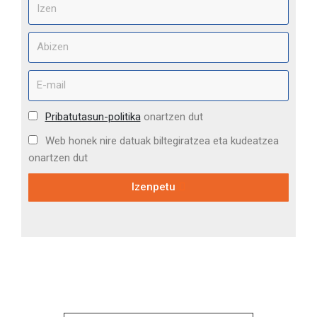
Pribatutasun-politika
onartzen dut
Web honek nire datuak biltegiratzea eta kudeatzea
onartzen dut
Izenpetu