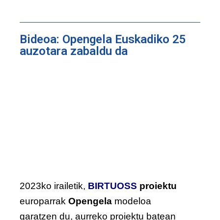
Bideoa: Opengela Euskadiko 25
auzotara zabaldu da
2023ko irailetik,
BIRTUOSS
proiektu
europarrak
Opengela
modeloa
garatzen du, aurreko proiektu batean