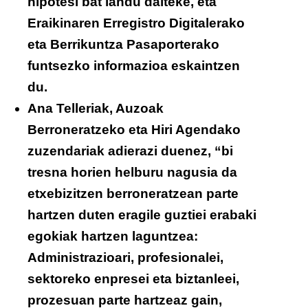
hipotesi bat landu daiteke, eta
Eraikinaren Erregistro Digitalerako
eta Berrikuntza Pasaporterako
funtsezko informazioa eskaintzen
du.
Ana Telleriak, Auzoak
Berroneratzeko eta Hiri Agendako
zuzendariak adierazi duenez, “bi
tresna horien helburu nagusia da
etxebizitzen berroneratzean parte
hartzen duten eragile guztiei erabaki
egokiak hartzen laguntzea:
Administrazioari, profesionalei,
sektoreko enpresei eta biztanleei,
prozesuan parte hartzeaz gain,