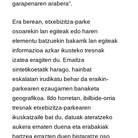
garapenaren arabera”.
Era berean, etxebizitza-parke
osoarekin lan egiteak edo haren
elementu batzuekin bakarrik lan egiteak
informazioa azkar ikusteko tresnak
izatea eragiten du. Emaitza
sintetikoetatik harago, hainbat
eskalatan irudikatu behar da eraikin-
parkearen ezaugarrien banaketa
geografikoa. Ildo horretan, ibilbide-orria
tresnak etxebizitza-parkearen
ikuskatzaile bat du, datuak ateratzeko
aukera ematen duena eta erabakiak
hartzea errazten duen bistaratze oso