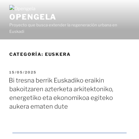
OPENGELA
Proyecto que busca extender la regeneración urbana en
Euskadi
CATEGORÍA:
EUSKERA
15/05/2025
Bi tresna berrik Euskadiko eraikin
bakoitzaren azterketa arkitektoniko,
energetiko eta ekonomikoa egiteko
aukera ematen dute