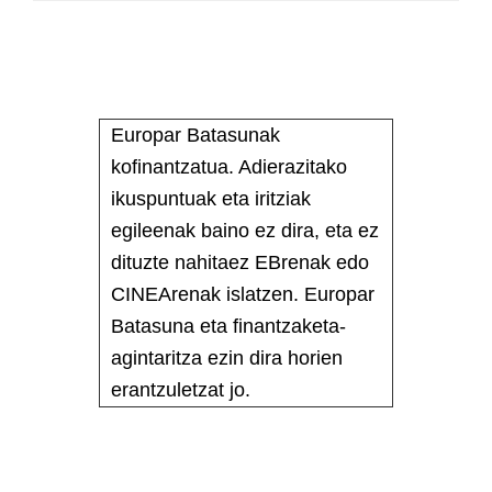
Europar Batasunak
kofinantzatua. Adierazitako
ikuspuntuak eta iritziak
egileenak baino ez dira, eta ez
dituzte nahitaez EBrenak edo
CINEArenak islatzen. Europar
Batasuna eta finantzaketa-
agintaritza ezin dira horien
erantzuletzat jo.