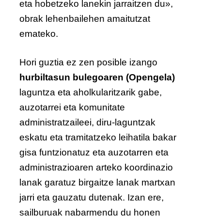
eta hobetzeko lanekin jarraitzen du»,
obrak lehenbailehen amaitutzat
emateko.
Hori guztia ez zen posible izango
hurbiltasun bulegoaren (Opengela)
laguntza eta aholkularitzarik gabe,
auzotarrei eta komunitate
administratzaileei, diru-laguntzak
eskatu eta tramitatzeko leihatila bakar
gisa funtzionatuz eta auzotarren eta
administrazioaren arteko koordinazio
lanak garatuz birgaitze lanak martxan
jarri eta gauzatu dutenak. Izan ere,
sailburuak nabarmendu du honen