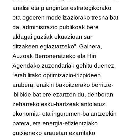
analisi eta plangintza estrategikorako
eta egoeren modelizaziorako tresna bat
da, administrazio publikoak bere
aldagai guztiak ekuazioan sar
ditzakeen egiaztatzeko”. Gainera,
Auzoak Berroneratzeko eta Hiri
Agendako zuzendariak
gehitu duenez,
“erabilitako optimizazio-irizpideen
arabera, eraikin bakoitzerako berritze-
ibilbide bat ere ezartzen du, denboran
zeharreko esku-hartzeak antolatuz,
ekonomia- eta ingurumen-balantzeekin
batera, eta energia-efizientziako
gutxieneko arauetan ezarritako