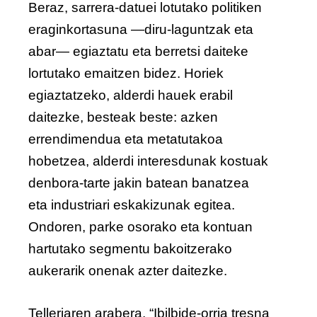
Beraz, sarrera-datuei lotutako politiken
eraginkortasuna —diru-laguntzak eta
abar— egiaztatu eta berretsi daiteke
lortutako emaitzen bidez. Horiek
egiaztatzeko, alderdi hauek erabil
daitezke, besteak beste: azken
errendimendua eta metatutakoa
hobetzea, alderdi interesdunak kostuak
denbora-tarte jakin batean banatzea
eta industriari eskakizunak egitea.
Ondoren, parke osorako eta kontuan
hartutako segmentu bakoitzerako
aukerarik onenak azter daitezke.
Telleriaren arabera, “Ibilbide-orria tresna