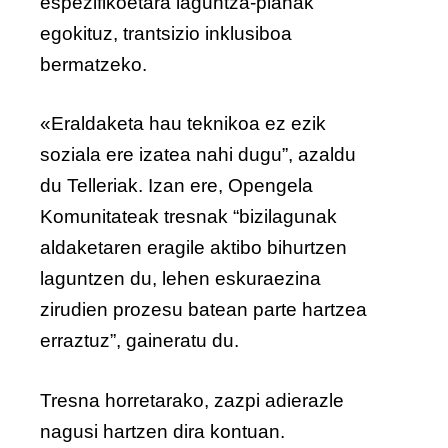
espezifikoetara laguntza-planak
egokituz, trantsizio inklusiboa
bermatzeko.
«Eraldaketa hau teknikoa ez ezik
soziala ere izatea nahi dugu”, azaldu
du Telleriak. Izan ere, Opengela
Komunitateak tresnak “bizilagunak
aldaketaren eragile aktibo bihurtzen
laguntzen du, lehen eskuraezina
zirudien prozesu batean parte hartzea
erraztuz”, gaineratu du.
Tresna horretarako, zazpi adierazle
nagusi hartzen dira kontuan.