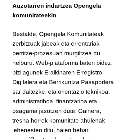
Auzotarren indartzea Opengela
komunitateekin
Bestalde, Opengela Komunitateak
zerbitzuak jabeak eta errentariak
berritze-prozesuan murgiltzea du
helburu. Web-plataforma baten bidez,
bizilagunek Eraikinaren Erregistro
Digitalera eta Berrikuntza Pasaportera
sar daitezke, eta orientazio teknikoa,
administratiboa, finantzarioa eta
osagarria jasotzen dute. Gainera,
tresna horrek komunitate ahulenak
lehenesten ditu, haien behar