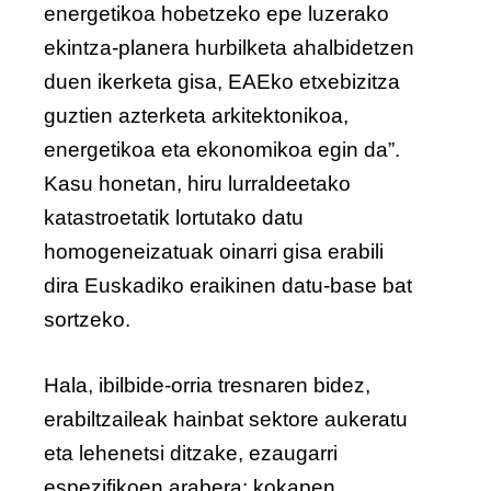
energetikoa hobetzeko epe luzerako
ekintza-planera hurbilketa ahalbidetzen
duen ikerketa gisa, EAEko etxebizitza
guztien azterketa arkitektonikoa,
energetikoa eta ekonomikoa egin da”.
Kasu honetan, hiru lurraldeetako
katastroetatik lortutako datu
homogeneizatuak oinarri gisa erabili
dira Euskadiko eraikinen datu-base bat
sortzeko.
Hala, ibilbide-orria tresnaren bidez,
erabiltzaileak hainbat sektore aukeratu
eta lehenetsi ditzake, ezaugarri
espezifikoen arabera: kokapen