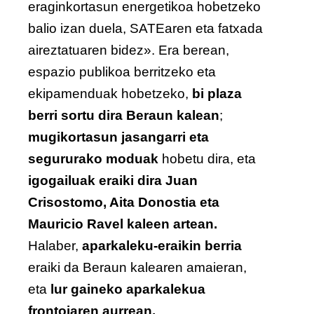
eraginkortasun energetikoa hobetzeko
balio izan duela, SATEaren eta fatxada
aireztatuaren bidez». Era berean,
espazio publikoa berritzeko eta
ekipamenduak hobetzeko,
bi plaza
berri sortu dira Beraun kalean
;
mugikortasun jasangarri eta
segururako moduak
hobetu dira, eta
igogailuak eraiki dira Juan
Crisostomo, Aita Donostia eta
Mauricio Ravel kaleen artean.
Halaber,
aparkaleku-eraikin berria
eraiki da Beraun kalearen amaieran,
eta
lur gaineko aparkalekua
frontoiaren aurrean.