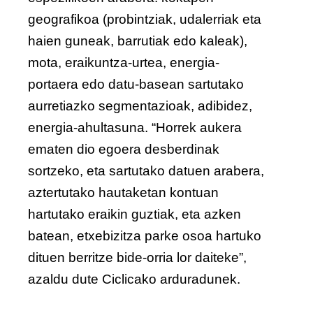
geografikoa (probintziak, udalerriak eta
haien guneak, barrutiak edo kaleak),
mota, eraikuntza-urtea, energia-
portaera edo datu-basean sartutako
aurretiazko segmentazioak, adibidez,
energia-ahultasuna. “Horrek aukera
ematen dio egoera desberdinak
sortzeko, eta sartutako datuen arabera,
aztertutako hautaketan kontuan
hartutako eraikin guztiak, eta azken
batean, etxebizitza parke osoa hartuko
dituen berritze bide-orria lor daiteke”,
azaldu dute Ciclicako arduradunek.