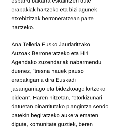
esparru bakarra eskaintzen dute
erabakiak hartzeko eta bizilagunek
etxebizitzak berroneratzean parte
hartzeko.
Ana Telleria Eusko Jaurlaritzako
Auzoak Berroneratzeko eta Hiri
Agendako zuzendariak
nabarmendu
duenez, “tresna hauek pauso
erabakigarria dira Euskadi
jasangarriago eta bidezkoago lortzeko
bidean”. Haren hitzetan, “etorkizunari
datuetan oinarritutako plangintza sendo
batekin begiratzeko aukera ematen
digute, komunitate guztiek, beren