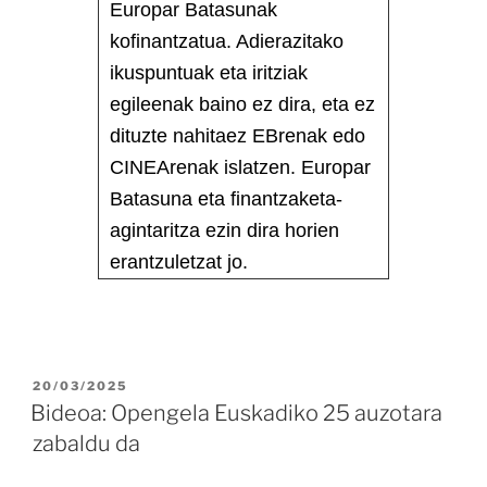
Europar Batasunak
kofinantzatua. Adierazitako
ikuspuntuak eta iritziak
egileenak baino ez dira, eta ez
dituzte nahitaez EBrenak edo
CINEArenak islatzen. Europar
Batasuna eta finantzaketa-
agintaritza ezin dira horien
erantzuletzat jo.
20/03/2025
Bideoa: Opengela Euskadiko 25 auzotara
zabaldu da