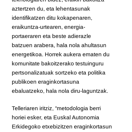
aztertzen du, eta lehentasunak
identifikatzen ditu kokapenaren,
eraikuntza-urtearen, energia-
portaeraren eta beste adierazle
batzuen arabera, hala nola ahultasun
energetikoa. Horrek aukera ematen du
komunitate bakoitzerako testuinguru
pertsonalizatuak sortzeko eta politika
publikoen eraginkortasuna
ebaluatzeko, hala nola diru-laguntzak.
Telleriaren iritziz, “metodologia berri
horiei esker, eta Euskal Autonomia
Erkidegoko etxebizitzen eraginkortasun