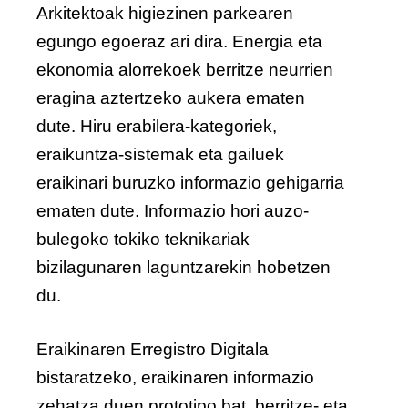
Arkitektoak higiezinen parkearen
egungo egoeraz ari dira. Energia eta
ekonomia alorrekoek berritze neurrien
eragina aztertzeko aukera ematen
dute. Hiru erabilera-kategoriek,
eraikuntza-sistemak eta gailuek
eraikinari buruzko informazio gehigarria
ematen dute. Informazio hori auzo-
bulegoko tokiko teknikariak
bizilagunaren laguntzarekin hobetzen
du.
Eraikinaren Erregistro Digitala
bistaratzeko, eraikinaren informazio
zehatza duen prototipo bat, berritze- eta