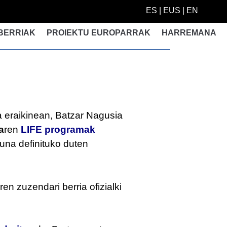
ES
|
EUS
|
EN
BERRIAK
PROIEKTU EUROPARRAK
HARREMANA
a eraikinean, Batzar Nagusia
a
ren
LIFE programak
zuna definituko duten
en zuzendari berria ofizialki