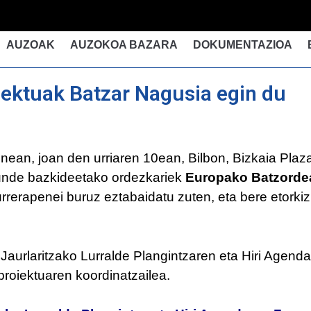
AUZOAK
AUZOKOA BAZARA
DOKUMENTAZIOA
ektuak Batzar Nagusia egin du
ean, joan den urriaren 10ean, Bilbon, Bizkaia Plaz
unde bazkideetako ordezkariek
Europako Batzorde
urrerapenei buruz eztabaidatu zuten, eta bere etorki
aurlaritzako Lurralde Plangintzaren eta Hiri Agendar
proiektuaren koordinatzailea.