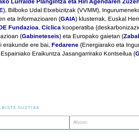
ako Lurralde Plangintza eta Hiri Agendaren Zuzen
E
), Bilboko Udal Etxebizitzak (VVMM), Ingurumeneko
en eta Informazioaren (
GAIA
) klusterrak, Euskal Her
DE Fundazioa
,
Cíclica
kooperatiba (deskarbonizazio-
azioan (
Gabineteseis
) eta Europako gaietan (
Zabal
i erakunde ere bai,
Fedarene
(Energiarako eta Ingu
Espainiako Eraikuntza Jasangarrirako Kontseilua (
LBISTE GUZTIAK