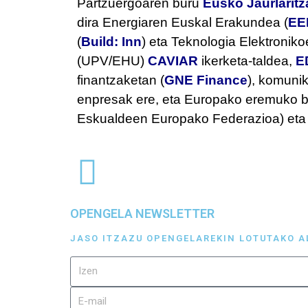
Partzuergoaren buru
Eusko Jaurlaritz
dira Energiaren Euskal Erakundea (
EE
(
Build: Inn
) eta Teknologia Elektroniko
(UPV/EHU)
CAVIAR
ikerketa-taldea,
E
finantzaketan (
GNE Finance
), komunik
enpresak ere, eta Europako eremuko b
Eskualdeen Europako Federazioa) eta 
OPENGELA NEWSLETTER
JASO ITZAZU OPENGELAREKIN LOTUTAKO A