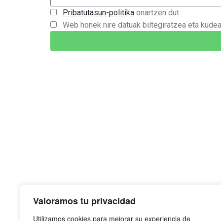
Pribatutasun-politika
onartzen dut
Web honek nire datuak biltegiratzea eta kude
Valoramos tu privacidad
Utilizamos cookies para mejorar su experiencia de