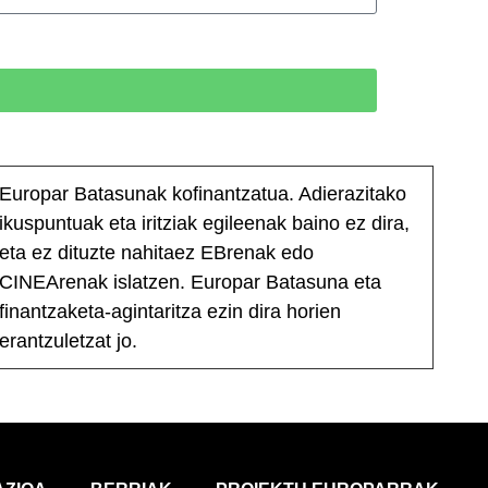
Europar Batasunak kofinantzatua. Adierazitako
ikuspuntuak eta iritziak egileenak baino ez dira,
eta ez dituzte nahitaez EBrenak edo
CINEArenak islatzen. Europar Batasuna eta
finantzaketa-agintaritza ezin dira horien
erantzuletzat jo.