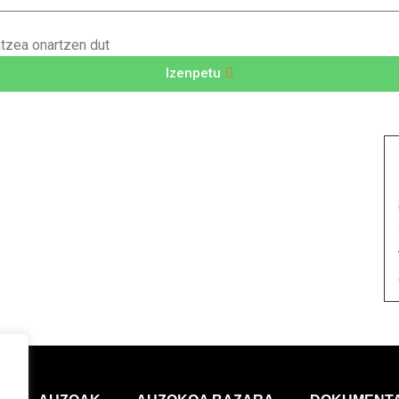
atzea onartzen dut
Izenpetu