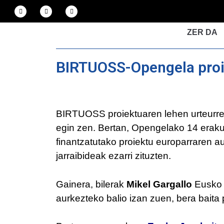
ZER DA
BIRTUOSS-Opengela proi
BIRTUOSS proiektuaren lehen urteurren
egin zen. Bertan, Opengelako 14 erak
finantzatutako proiektu europarraren a
jarraibideak ezarri zituzten.
Gainera, bilerak
Mikel Gargallo
Eusko J
aurkezteko balio izan zuen, bera baita 