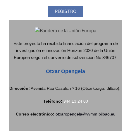
REGISTRO
Este proyecto ha recibido financiación del programa de
investigación e innovación Horizon 2020 de la Unión
Europea según el convenio de subvención No 846707.
Otxar Opengela
Dirección:
Avenida Pau Casals, nº 16 (Otxarkoaga, Bilbao).
Teléfono:
944 13 24 00
Correo electrónico:
otxaropengela@vvmm.bilbao.eu