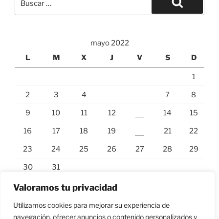
mayo 2022
L
M
X
J
V
S
D
1
2
3
4
5
6
7
8
9
10
11
12
13
14
15
16
17
18
19
20
21
22
23
24
25
26
27
28
29
30
31
« Abr
Jun »
Valoramos tu privacidad
Utilizamos cookies para mejorar su experiencia de
navegación, ofrecer anuncios o contenido personalizados y