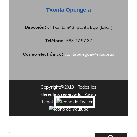
Txonta Opengela
Dirección:
c/ Txonta nº 3, planta baja (Eibar)
Teléfono:
688 77 97 37
Correo electrónico:
txontabulegoa@eibar.eus
Copyright@2019 | Todos los
derechos reservado |
Aviso
Legal
|