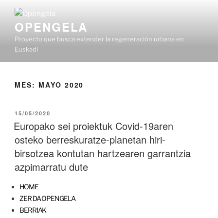
OPENGELA
Proyecto que busca extender la regeneración urbana en
Euskadi
MES:
MAYO 2020
15/05/2020
Europako sei proiektuk Covid-19aren
osteko berreskuratze-planetan hiri-
birsotzea kontutan hartzearen garrantzia
azpimarratu dute
HOME
ZER DA OPENGELA
BERRIAK