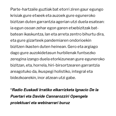
Parte-hartzaile guztiak bat etorri ziren gaur egungo
krisiak gure etxeek eta auzoek gure eguneroko
bizitzan duten garrantzia agerian utzi duela esatean:
ia egun osoan zehar egon garen etxebizitzak bat-
batean ikaskuntza, lan eta arreta zentro bihurtu dira,
eta gure gizarteek pandemiaren ondorioekin
bizitzen ikasten duten heinean. Gero eta argiago
dago gure auzokidetasun hurbilenak funtsezko
zeregina izango duela etorkizunean gure eguneroko
bizitzan, eta, horrela, hiri-birsortzearen garrantzia
areagotuko da, ikuspegi holistiko, integral eta
bidezkoarekin, inor atzean utzi gabe.
*
Radio Euskadi Irratiko elkarrizketa Ignacio De la
Puertari eta Davide Cannarozziri Opengela
proiektuari eta webinarrari buruz
HEMEN