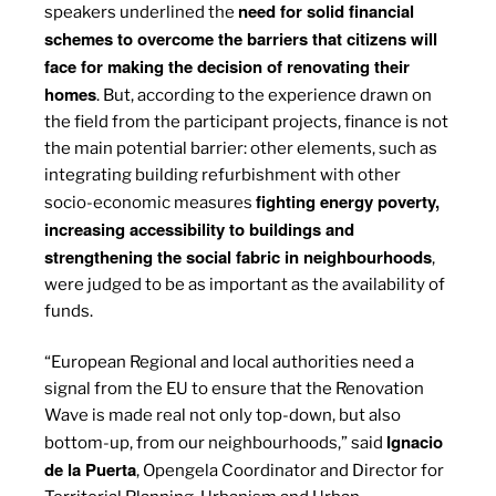
need for solid financial
speakers underlined the
schemes to overcome the barriers that citizens will
face for making the decision of renovating their
homes
. But, according to the experience drawn on
the field from the participant projects, finance is not
the main potential barrier: other elements, such as
integrating building refurbishment with other
fighting energy poverty,
socio-economic measures
increasing accessibility to buildings and
strengthening the social fabric in neighbourhoods
,
were judged to be as important as the availability of
funds.
“European Regional and local authorities need a
signal from the EU to ensure that the Renovation
Wave is made real not only top-down, but also
Ignacio
bottom-up, from our neighbourhoods,” said
de la Puerta
, Opengela Coordinator and Director for