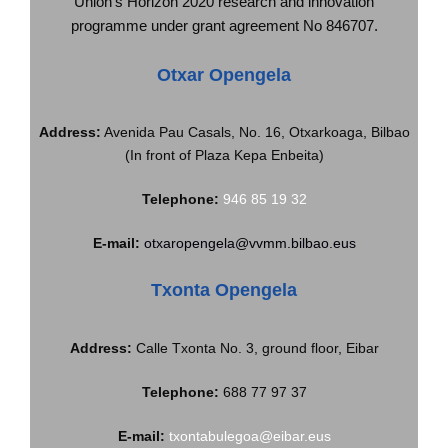
Union’s Horizon 2020 research and innovation
programme under grant agreement No 846707.
Otxar Opengela
Address:
Avenida Pau Casals, No. 16, Otxarkoaga, Bilbao
(In front of Plaza Kepa Enbeita)
Telephone:
946 85 19 32
E-mail:
otxaropengela@vvmm.bilbao.eus
Txonta Opengela
Address:
Calle Txonta No. 3, ground floor, Eibar
Telephone:
688 77 97 37
E-mail:
txontabulegoa@eibar.eus