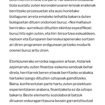
bizia sustatu zuten koronabirusaren krisiak eraikinak
berritzeko prozesuetan eta auzo horietako
bizilagunei arreta emateko leihatila bakarra duten
bulegoetan dituen ondorioei buruz. «Normaltasun
berrirako» aurreikusi dituzten ekintza espezifikoei
buruz hitz egin zuten, eta hiri-birsortzea eskualdeen,
nazioen eta Europaren berreskurapenerako sortzen
ari diren programen erdigunean jartzeko modurik
onenei buruz aritu ziren.
Etorkizunerako erronka nagusien artean, hizlariek
azpimarratu zuten finantza-eskema sendoak behar
direla, herritarrek beren etxeak berritzeko erabakia
hartzeko izango dituzten oztopoak gainditzeko.
Baina, konferentzian parte hartu zuten proiektuen
esperientziaren arabera, finantzaketa ez da oztopo
bakarra. Beste elementu soziolaboral batzuk
diruaren eskuragarritasuna bezain garrantzitsutzat