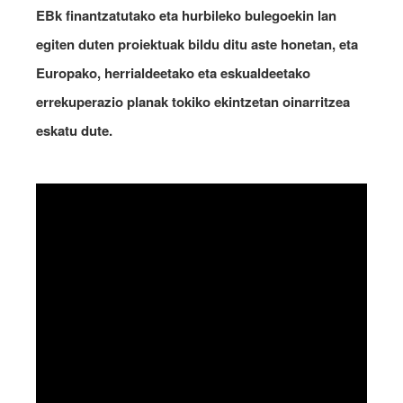
EBk finantzatutako eta hurbileko bulegoekin lan
egiten duten proiektuak bildu ditu aste honetan, eta
Europako, herrialdeetako eta eskualdeetako
errekuperazio planak tokiko ekintzetan oinarritzea
eskatu dute.