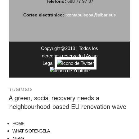
Teléfono:
688 77 97 37
Correo electrónico:
txontabulegoa@eibar.eus
Copyright@2019 | Todos los
derechos reservado |
Aviso
Legal
|
14/05/2020
A green, social recovery needs a
neighbourhood-based EU renovation wave
HOME
WHAT IS OPENGELA
NEWS