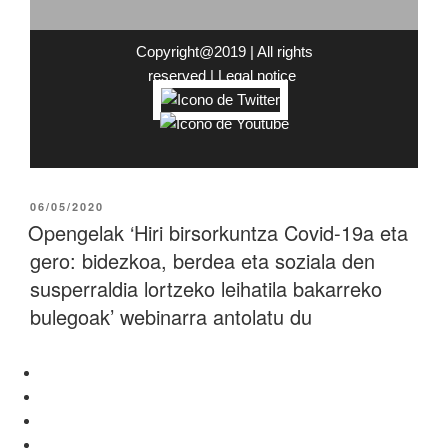
Copyright@2019 | All rights
reserved |
Legal
notice
06/05/2020
Opengelak ‘Hiri birsorkuntza Covid-19a eta
gero: bidezkoa, berdea eta soziala den
susperraldia lortzeko leihatila bakarreko
bulegoak’ webinarra antolatu du
HOME
ZER DA OPENGELA
BERRIAK
KASUAK