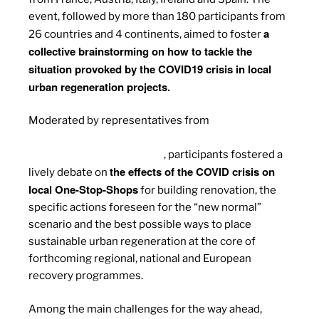
event, followed by more than 180 participants from
a
26 countries and 4 continents, aimed to foster
collective brainstorming on how to tackle the
situation provoked by the COVID19 crisis in local
urban regeneration projects.
Moderated by representatives from
EASME, the
European Commission’s Agency for Small and
Medium-Sized Enterprises
, participants fostered a
the effects of the COVID crisis on
lively debate on
local One-Stop-Shops
for building renovation, the
specific actions foreseen for the “new normal”
scenario and the best possible ways to place
sustainable urban regeneration at the core of
forthcoming regional, national and European
recovery programmes.
Among the main challenges for the way ahead,