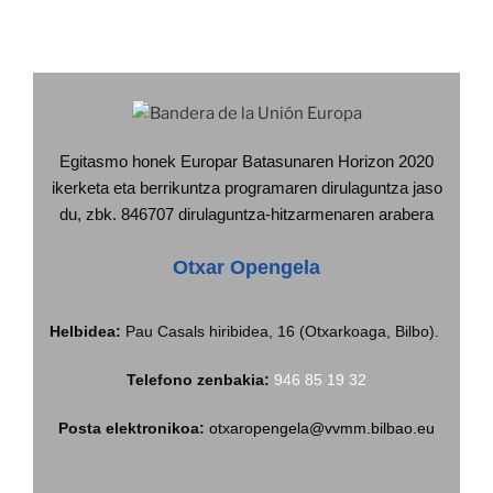
Egitasmo honek Europar Batasunaren Horizon 2020
ikerketa eta berrikuntza programaren dirulaguntza jaso
du, zbk. 846707 dirulaguntza-hitzarmenaren arabera
Otxar Opengela
Helbidea:
Pau Casals hiribidea, 16 (Otxarkoaga, Bilbo).
Telefono zenbakia:
946 85 19 32
Posta elektronikoa:
otxaropengela@vvmm.bilbao.eu