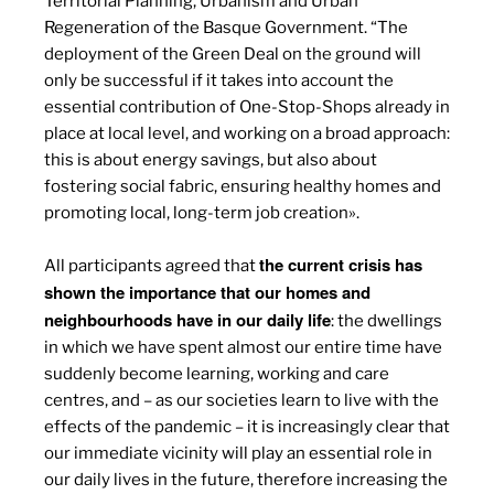
Territorial Planning, Urbanism and Urban
Regeneration of the Basque Government. “The
deployment of the Green Deal on the ground will
only be successful if it takes into account the
essential contribution of One-Stop-Shops already in
place at local level, and working on a broad approach:
this is about energy savings, but also about
fostering social fabric, ensuring healthy homes and
promoting local, long-term job creation».
the current crisis has
All participants agreed that
shown the importance that our homes and
neighbourhoods have in our daily life
: the dwellings
in which we have spent almost our entire time have
suddenly become learning, working and care
centres, and – as our societies learn to live with the
effects of the pandemic – it is increasingly clear that
our immediate vicinity will play an essential role in
our daily lives in the future, therefore increasing the