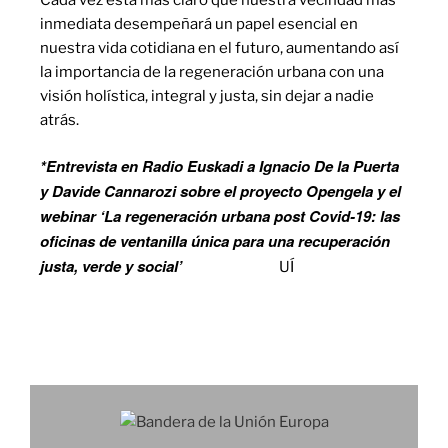
inmediata desempeñará un papel esencial en
nuestra vida cotidiana en el futuro, aumentando así
la importancia de la regeneración urbana con una
visión holística, integral y justa, sin dejar a nadie
atrás.
*Entrevista en Radio Euskadi a Ignacio De la Puerta
y Davide Cannarozi sobre el proyecto Opengela y el
webinar ‘La regeneración urbana post Covid-19: las
oficinas de ventanilla única para una recuperación
justa, verde y social’
PINCHA AQ
UÍ