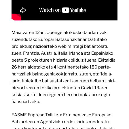
Maiatzaren 12an, Opengelak (Eusko Jaurlaritzak
zuzendutako Europar Batasunak finantzatutako
proiektua) nazioarteko web mintegi bat antolatu
zuen, Frantzia, Austria, Italia, Irlanda eta Espainiako
beste 5 proiekturen hizlariak bildu zituena. Ekitaldia
26 herrialdetako eta 4 kontinentetako 180 parte-
hartzailek baino gehiagok jarraitu zuten, eta ‘ideia-
jario’ kolektibo bat sustatzea izan zuen helburu, hiri-
birsortzearen tokiko proiektuetan Covid-19aren
krisiak sortu duen egoera berriari nola aurre egin
hausnartzeko.
EASME Enpresa Txiki eta Ertainentzako Europako
Batzordearen Agentziako ordezkariek moderatu
zuten konferentzia, eta parte-hartzaileek eztabaida