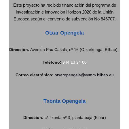
Este proyecto ha recibido financiación del programa de
investigación e innovación Horizon 2020 de la Unión
Europea según el convenio de subvención No 846707.
Otxar Opengela
Dirección:
Avenida Pau Casals, nº 16 (Otxarkoaga, Bilbao).
Teléfono:
944 13 24 00
Correo electrónico:
otxaropengela@vvmm.bilbao.eu
Txonta Opengela
Dirección:
c/ Txonta nº 3, planta baja (Eibar)