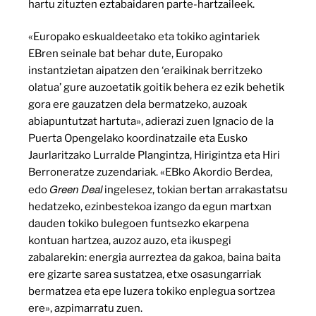
hartu zituzten eztabaidaren parte-hartzaileek.
«Europako eskualdeetako eta tokiko agintariek
EBren seinale bat behar dute, Europako
instantzietan aipatzen den ‘eraikinak berritzeko
olatua’ gure auzoetatik goitik behera ez ezik behetik
gora ere gauzatzen dela bermatzeko, auzoak
abiapuntutzat hartuta», adierazi zuen Ignacio de la
Puerta Opengelako koordinatzaile eta Eusko
Jaurlaritzako Lurralde Plangintza, Hirigintza eta Hiri
Berroneratze zuzendariak. «EBko Akordio Berdea,
Green Deal
edo
ingelesez, tokian bertan arrakastatsu
hedatzeko, ezinbestekoa izango da egun martxan
dauden tokiko bulegoen funtsezko ekarpena
kontuan hartzea, auzoz auzo, eta ikuspegi
zabalarekin: energia aurreztea da gakoa, baina baita
ere gizarte sarea sustatzea, etxe osasungarriak
bermatzea eta epe luzera tokiko enplegua sortzea
ere», azpimarratu zuen.