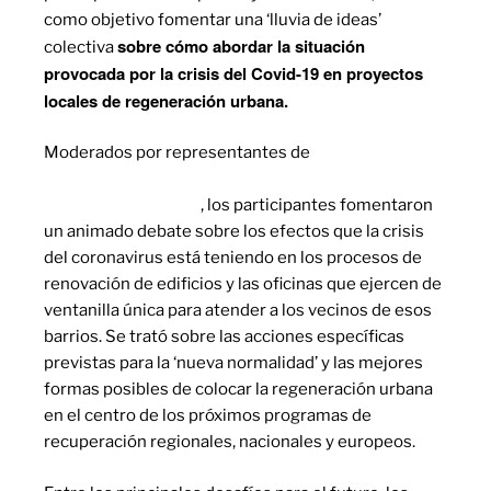
como objetivo fomentar una ‘lluvia de ideas’
sobre cómo abordar la situación
colectiva
provocada por la crisis del Covid-19 en proyectos
locales de regeneración urbana.
Moderados por representantes de
EASME, la
Agencia de la Comisión Europea para Pequeñas y
Medianas Empresas
, los participantes fomentaron
un animado debate sobre los efectos que la crisis
del coronavirus está teniendo en los procesos de
renovación de edificios y las oficinas que ejercen de
ventanilla única para atender a los vecinos de esos
barrios. Se trató sobre las acciones específicas
previstas para la ‘nueva normalidad’ y las mejores
formas posibles de colocar la regeneración urbana
en el centro de los próximos programas de
recuperación regionales, nacionales y europeos.