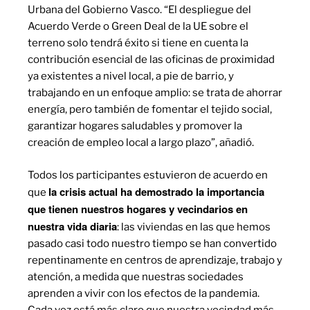
Urbana del Gobierno Vasco. “El despliegue del
Acuerdo Verde o Green Deal de la UE sobre el
terreno solo tendrá éxito si tiene en cuenta la
contribución esencial de las oficinas de proximidad
ya existentes a nivel local, a pie de barrio, y
trabajando en un enfoque amplio: se trata de ahorrar
energía, pero también de fomentar el tejido social,
garantizar hogares saludables y promover la
creación de empleo local a largo plazo”, añadió.
Todos los participantes estuvieron de acuerdo en
la crisis actual ha demostrado la importancia
que
que tienen nuestros hogares y vecindarios en
nuestra vida diaria
: las viviendas en las que hemos
pasado casi todo nuestro tiempo se han convertido
repentinamente en centros de aprendizaje, trabajo y
atención, a medida que nuestras sociedades
aprenden a vivir con los efectos de la pandemia.
Cada vez está más claro que nuestra vecindad más