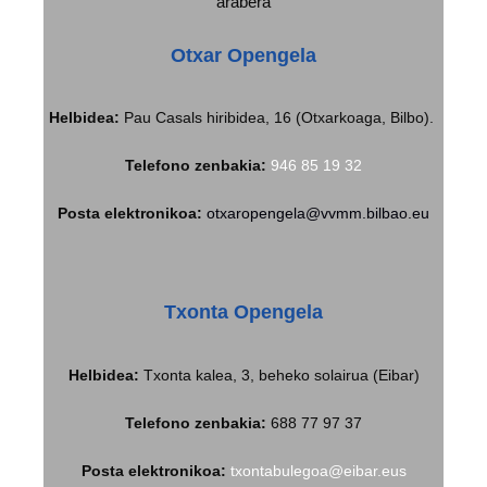
arabera
Otxar Opengela
Helbidea:
Pau Casals hiribidea, 16 (Otxarkoaga, Bilbo).
Telefono zenbakia:
946 85 19 32
Posta elektronikoa:
otxaropengela@vvmm.bilbao.eu
Txonta Opengela
Helbidea
:
Txonta kalea, 3, beheko solairua (Eibar)
Telefono zenbakia:
688 77 97 37
Posta elektronikoa:
txontabulegoa@eibar.eus