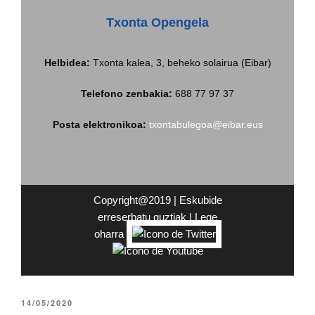
Txonta Opengela
Helbidea
:
Txonta kalea, 3, beheko solairua (Eibar)
Telefono zenbakia:
688 77 97 37
Posta elektronikoa:
txontabulegoa@eibar.eus
Copyright@2019 | Eskubide
erreserbatu guztiak |
Lege
oharra
|
14/05/2020