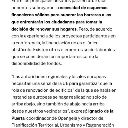
Entre los principales desafíos para el futuro, los
necesidad de esquemas
ponentes subrayaron la
financieros sólidos para superar las barreras a las
que enfrentarán los ciudadanos para tomar la
decisión de renovar sus hogares.
Pero, de acuerdo
con la experiencia de los proyectos participantes en
la conferencia, la financiación no es el único
obstáculo. Existen otros elementos socio-laborales
que se consideran tan importantes como la
disponibilidad de fondos.
“Las autoridades regionales y locales europeas
necesitan una señal de la UE para garantizar que la
“ola de renovación de edificios” de la que se habla en
instancias europeas se haga realidad no solo de
arriba abajo, sino también de abajo hacia arriba,
Ignacio de la
desde nuestros vecindarios”, expresó
Puerta
, coordinador de Opengela y director de
Planificación Territorial, Urbanismo y Regeneración