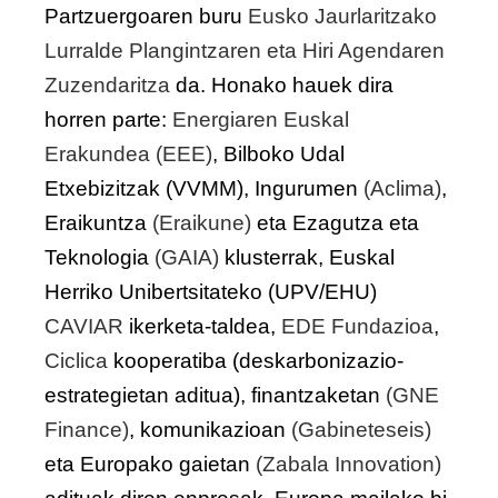
Partzuergoaren buru
Eusko Jaurlaritzako
Lurralde Plangintzaren eta Hiri Agendaren
Zuzendaritza
da. Honako hauek dira
horren parte:
Energiaren Euskal
Erakundea (EEE)
, Bilboko Udal
Etxebizitzak (VVMM), Ingurumen
(
Aclima
)
,
Eraikuntza
(
Eraikune
)
eta Ezagutza eta
Teknologia
(
GAIA
)
klusterrak, Euskal
Herriko Unibertsitateko (UPV/EHU)
CAVIAR
ikerketa-taldea,
EDE Fundazioa
,
Ciclica
kooperatiba (deskarbonizazio-
estrategietan aditua), finantzaketan
(
GNE
Finance
)
, komunikazioan
(
Gabineteseis
)
eta Europako gaietan
(
Zabala Innovation
)