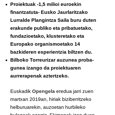
Proiektuak -1,5 milioi euroekin
finantzatuta- Eusko Jaurlaritzako
Lurralde Plangintza Saila buru duten
erakunde publiko eta pribatuetako,
fundazioetako, klusteretako eta
Europako organismoetako 14
bazkideren esperientzia biltzen du.
Bilboko Torreurizar auzunea proba-
gunea izango da proiektuaren
aurrerapenak aztertzeko.
Euskadik
Opengela
eredua jarri zuen
martxan 2019an, hiriak biziberritzeko
helburuarekin, auzoetan hurbileko