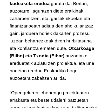
kudeaketa-eredua
garatu da. Bertan,
auzotarrei laguntzen diete eraikinak
zaharberritzen, eta, gai teknikoetan eta
finantzarioetan aditua den aholkularitzaz
gain, jarduera horiek dakarten prozesu
luzean beharrezkoak diren hurbiltasuna
eta konfiantza ematen dute.
Otxarkoaga
(Bilbo) eta Txonta (Eibar)
auzoetako
ereduetatik abiatu zen proiektua, eta une
honetan eredua Euskadiko hogei
auzoetara zabaltzen ari da.
“Opengelaren lehenengo proiektuaren
arrakasta eta beste udalerri batzuetan
errepikatzea funtsezkoa izan da Europako