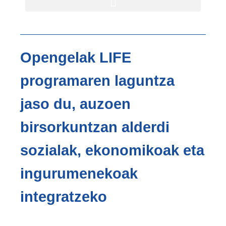
Opengelak LIFE
programaren laguntza
jaso du, auzoen
birsorkuntzan alderdi
sozialak, ekonomikoak eta
ingurumenekoak
integratzeko