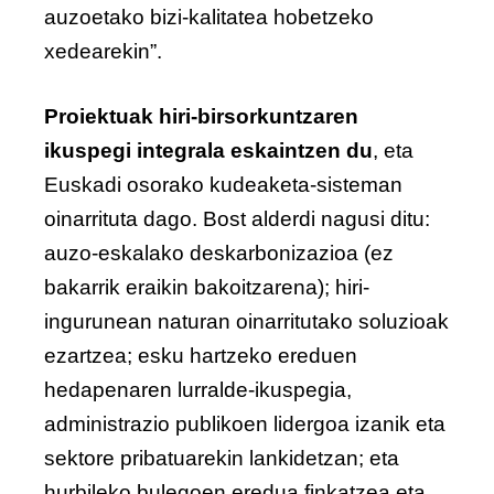
auzoetako bizi-kalitatea hobetzeko
xedearekin”.
Proiektuak hiri-birsorkuntzaren
ikuspegi integrala eskaintzen du
, eta
Euskadi osorako kudeaketa-sisteman
oinarrituta dago. Bost alderdi nagusi ditu:
auzo-eskalako deskarbonizazioa (ez
bakarrik eraikin bakoitzarena); hiri-
ingurunean naturan oinarritutako soluzioak
ezartzea; esku hartzeko ereduen
hedapenaren lurralde-ikuspegia,
administrazio publikoen lidergoa izanik eta
sektore pribatuarekin lankidetzan; eta
hurbileko bulegoen eredua finkatzea eta