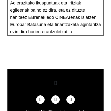
Adierazitako ikuspuntuak eta iritziak
egileenak baino ez dira, eta ez dituzte
nahitaez EBrenak edo CINEArenak islatzen.
Europar Batasuna eta finantzaketa-agintaritza
ezin dira horien erantzuletzat jo.