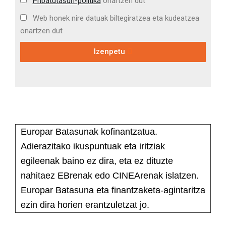
Pribatutasun-politika
onartzen dut
Web honek nire datuak biltegiratzea eta kudeatzea
onartzen dut
Izenpetu
Europar Batasunak kofinantzatua.
Adierazitako ikuspuntuak eta iritziak
egileenak baino ez dira, eta ez dituzte
nahitaez EBrenak edo CINEArenak islatzen.
Europar Batasuna eta finantzaketa-agintaritza
ezin dira horien erantzuletzat jo.