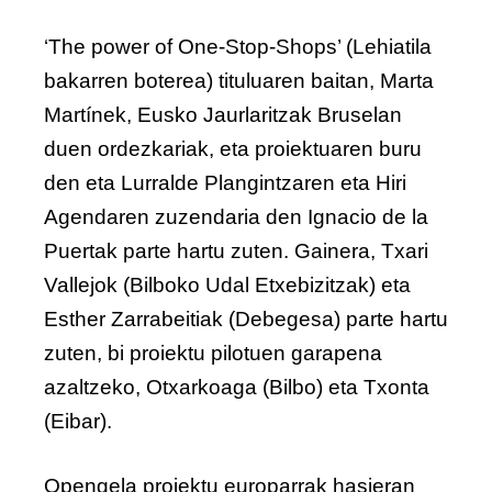
‘The power of One-Stop-Shops’ (Lehiatila
bakarren boterea) tituluaren baitan, Marta
Martínek, Eusko Jaurlaritzak Bruselan
duen ordezkariak, eta proiektuaren buru
den eta Lurralde Plangintzaren eta Hiri
Agendaren zuzendaria den Ignacio de la
Puertak parte hartu zuten. Gainera, Txari
Vallejok (Bilboko Udal Etxebizitzak) eta
Esther Zarrabeitiak (Debegesa) parte hartu
zuten, bi proiektu pilotuen garapena
azaltzeko, Otxarkoaga (Bilbo) eta Txonta
(Eibar).
Opengela proiektu europarrak hasieran