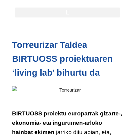
Torreurizar Taldea
BIRTUOSS proiektuaren
‘living lab’ bihurtu da
BIRTUOSS proiektu europarrak gizarte-,
ekonomia- eta ingurumen-arloko
hainbat ekimen
jarriko ditu abian, eta,