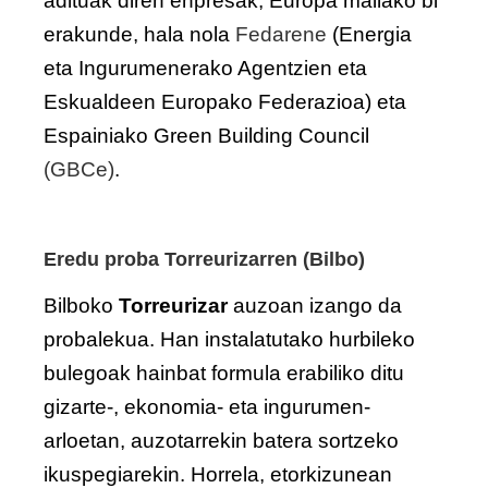
adituak diren enpresak, Europa mailako bi
erakunde, hala nola
Fedarene
(Energia
eta Ingurumenerako Agentzien eta
Eskualdeen Europako Federazioa) eta
Espainiako Green Building Council
(
GBCe
)
.
Eredu proba Torreurizarren (Bilbo)
Bilboko
Torreurizar
auzoan izango da
probalekua. Han instalatutako hurbileko
bulegoak hainbat formula erabiliko ditu
gizarte-, ekonomia- eta ingurumen-
arloetan, auzotarrekin batera sortzeko
ikuspegiarekin. Horrela, etorkizunean