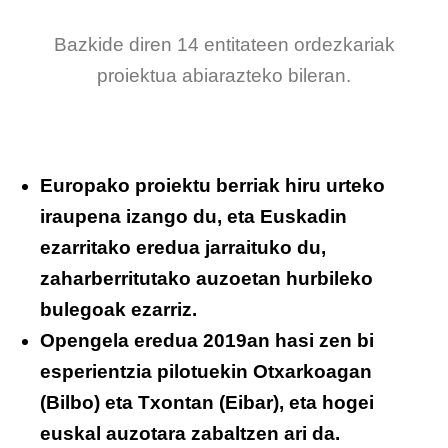
Bazkide diren 14 entitateen ordezkariak
proiektua abiarazteko bileran.
Europako proiektu berriak hiru urteko
iraupena izango du, eta Euskadin
ezarritako eredua jarraituko du,
zaharberritutako auzoetan hurbileko
bulegoak ezarriz.
Opengela eredua 2019an hasi zen bi
esperientzia pilotuekin Otxarkoagan
(Bilbo) eta Txontan (Eibar), eta hogei
euskal auzotara zabaltzen ari da.