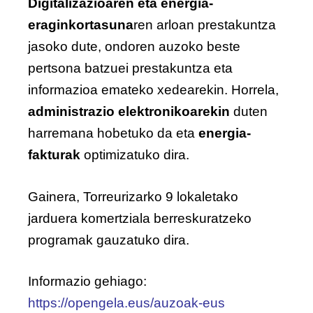
Digitalizazioaren eta energia-
eraginkortasuna
ren arloan prestakuntza
jasoko dute, ondoren auzoko beste
pertsona batzuei prestakuntza eta
informazioa emateko xedearekin. Horrela,
administrazio elektronikoarekin
duten
harremana hobetuko da eta
energia-
fakturak
optimizatuko dira.
Gainera, Torreurizarko 9 lokaletako
jarduera komertziala berreskuratzeko
programak gauzatuko dira.
Informazio gehiago:
https://opengela.eus/auzoak-eus