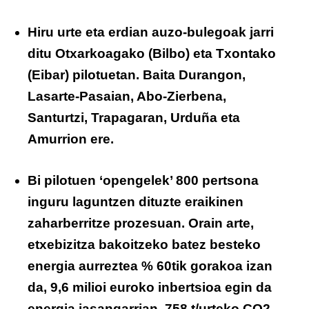
Hiru urte eta erdian auzo-bulegoak jarri
ditu Otxarkoagako (Bilbo) eta Txontako
(Eibar) pilotuetan. Baita Durangon,
Lasarte-Pasaian, Abo-Zierbena,
Santurtzi, Trapagaran, Urduña eta
Amurrion ere.
Bi pilotuen ‘opengelek’ 800 pertsona
inguru laguntzen dituzte eraikinen
zaharberritze prozesuan. Orain arte,
etxebizitza bakoitzeko batez besteko
energia aurreztea % 60tik gorakoa izan
da, 9,6 milioi euroko inbertsioa egin da
energia jasangarrian, 758 t/urteko CO2