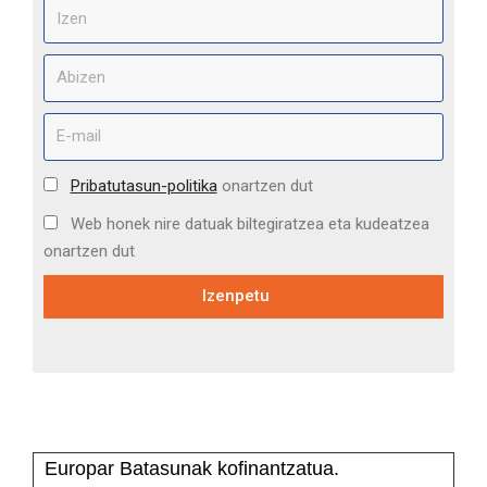
Pribatutasun-politika
onartzen dut
Web honek nire datuak biltegiratzea eta kudeatzea
onartzen dut
Izenpetu
Europar Batasunak kofinantzatua.