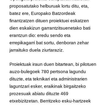
proposatutako helburuak lortu ditu, eta,
batez ere, Europako Batzordeak
finantzatzen dituen proiektuei eskatzen
dien eskakizun garrantzitsuenetako bati
erantzun dio: eredu sendo eta
errepikagarri bat sortu, denboran zehar
jarraituko duela ziurtaraziz.
Proiektuak iraun duen bitartean, bi pilotuen
auzo-bulegoek 780 pertsona lagundu
dituzte, eta teknikari eta administrarien
laguntzari esker, eraikinak birgaitzeko
prozesuak abiatu dituzte 469
etxebizitzetan. Berritzeko esku-hartzeek