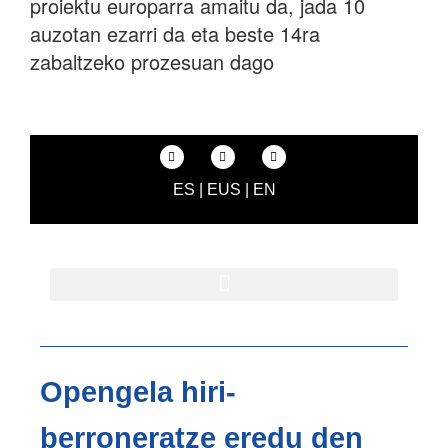
proiektu europarra amaitu da, jada 10
auzotan ezarri da eta beste 14ra
zabaltzeko prozesuan dago
ES
|
EUS
|
EN
Opengela hiri-
berroneratze eredu den