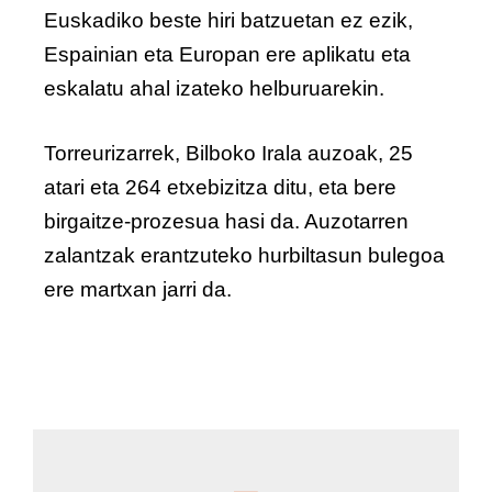
Euskadiko beste hiri batzuetan ez ezik,
Espainian eta Europan ere aplikatu eta
eskalatu ahal izateko helburuarekin.
Torreurizarrek, Bilboko Irala auzoak, 25
atari eta 264 etxebizitza ditu, eta bere
birgaitze-prozesua hasi da. Auzotarren
zalantzak erantzuteko hurbiltasun bulegoa
ere martxan jarri da.