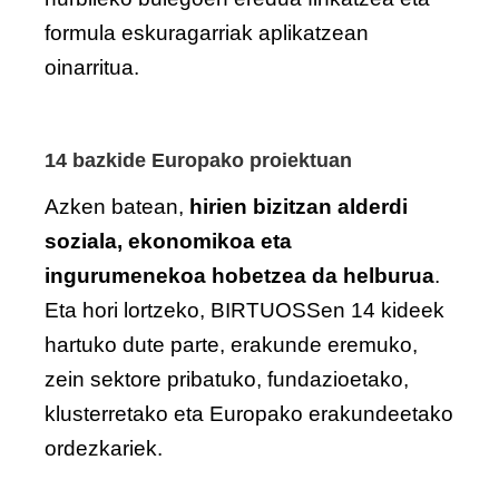
formula eskuragarriak aplikatzean
oinarritua.
14 bazkide Europako proiektuan
Azken batean,
hirien bizitzan alderdi
soziala, ekonomikoa eta
ingurumenekoa hobetzea da helburua
.
Eta hori lortzeko, BIRTUOSSen 14 kideek
hartuko dute parte, erakunde eremuko,
zein sektore pribatuko, fundazioetako,
klusterretako eta Europako erakundeetako
ordezkariek.