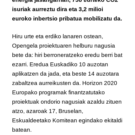
isuriak aurreztu dira eta 3,2 milioi
euroko inbertsio pribatua mobilizatu da.
Hiru urte eta erdiko lanaren ostean,
Opengela proiektuaren helburu nagusia
bete da: hiri berroneratzeko eredu berri bat
ezarri. Eredua Euskadiko 10 auzotan
aplikatzen da jada, eta beste 14 auzotara
zabaltzea aurreikusten da. Horizon 2020
Europako programak finantzatutako
proiektuak ondorio nagusiak azaldu zituen
atzo, azaroak 17, Bruselan,
Eskualdeetako Komitean egindako ekitaldi
batean.