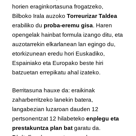
horien eraginkortasuna frogatzeko,
Bilboko Irala auzoko
Torreurizar Taldea
erabiliko du
proba-eremu gisa
. Haren
opengelak hainbat formula izango ditu, eta
auzotarrekin elkarlanean lan egingo du,
etorkizunean eredu hori Euskadiko,
Espainiako eta Europako beste hiri
batzuetan errepikatu ahal izateko.
Berritasuna hauxe da: eraikinak
zaharberritzeko lanekin batera,
langabezian luzaroan dauden 12
pertsonentzat 12 hilabeteko
enplegu eta
prestakuntza plan bat
garatu da.