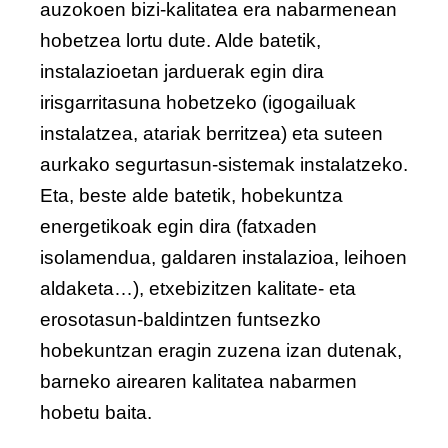
auzokoen bizi-kalitatea era nabarmenean
hobetzea lortu dute. Alde batetik,
instalazioetan jarduerak egin dira
irisgarritasuna hobetzeko (igogailuak
instalatzea, atariak berritzea) eta suteen
aurkako segurtasun-sistemak instalatzeko.
Eta, beste alde batetik, hobekuntza
energetikoak egin dira (fatxaden
isolamendua, galdaren instalazioa, leihoen
aldaketa…), etxebizitzen kalitate- eta
erosotasun-baldintzen funtsezko
hobekuntzan eragin zuzena izan dutenak,
barneko airearen kalitatea nabarmen
hobetu baita.