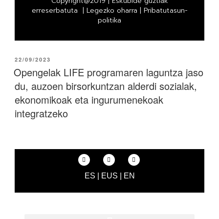
Copyright@2019 | Eskubide guztiak
erreserbatuta |
Legezko oharra
|
Pribatutasun-
politika
22/09/2023
Opengelak LIFE programaren laguntza jaso
du, auzoen birsorkuntzan alderdi sozialak,
ekonomikoak eta ingurumenekoak
integratzeko
ES
|
EUS
|
EN