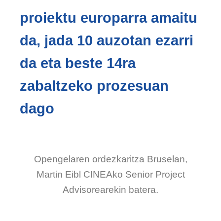
proiektu europarra amaitu
da, jada 10 auzotan ezarri
da eta beste 14ra
zabaltzeko prozesuan
dago
Opengelaren ordezkaritza Bruselan,
Martin Eibl CINEAko Senior Project
Advisorearekin batera.