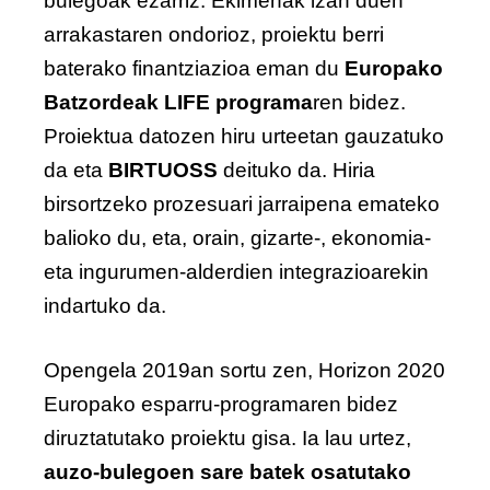
bulegoak ezarriz. Ekimenak izan duen
arrakastaren ondorioz, proiektu berri
baterako finantziazioa eman du
Europako
Batzordeak LIFE programa
ren bidez.
Proiektua datozen hiru urteetan gauzatuko
da eta
BIRTUOSS
deituko da. Hiria
birsortzeko prozesuari jarraipena emateko
balioko du, eta, orain, gizarte-, ekonomia-
eta ingurumen-alderdien integrazioarekin
indartuko da.
Opengela 2019an sortu zen, Horizon 2020
Europako esparru-programaren bidez
diruztatutako proiektu gisa. Ia lau urtez,
auzo-bulegoen sare batek osatutako