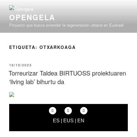
OPENGELA
Proyecto que busca extender la regeneración urbana en Euskadi
ETIQUETA:
OTXARKOAGA
16/10/2023
Torreurizar Taldea BIRTUOSS proiektuaren
‘living lab’ bihurtu da
ES
|
EUS
|
EN