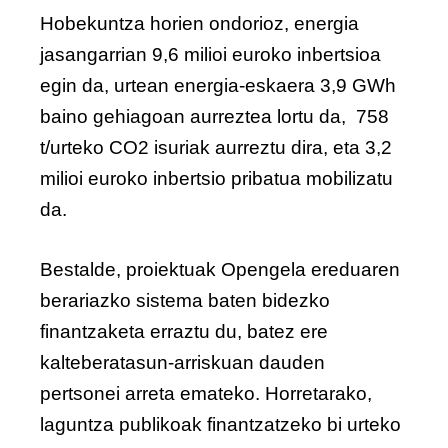
Hobekuntza horien ondorioz, energia
jasangarrian 9,6 milioi euroko inbertsioa
egin da, urtean energia-eskaera 3,9 GWh
baino gehiagoan aurreztea lortu da, 758
t/urteko CO2 isuriak aurreztu dira, eta 3,2
milioi euroko inbertsio pribatua mobilizatu
da.
Bestalde, proiektuak Opengela ereduaren
berariazko sistema baten bidezko
finantzaketa erraztu du, batez ere
kalteberatasun-arriskuan dauden
pertsonei arreta emateko. Horretarako,
laguntza publikoak finantzatzeko bi urteko