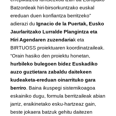
Batzordeak hiri-birsorkuntzako euskal
ereduan duen konfiantza berritzeko”
adierazi du
Ignacio de la Puertak, Eusko
Jaurlaritzako Lurralde Plangintza eta
Hiri Agendaren zuzendaria
k eta
BIRTUOSS proiektuaren koordinatzaileak.
“Orain hasiko den proiektu honetan,
hurbileko bulegoen bidez Euskadiko
auzo guztietara zabaldu daitekeen
kudeaketa-ereduan oinarrituko gara
berriro
. Baina ikuspegi sistemikoagoa
eskainiko dugu, formula berritzaileak abian
jarriz, eraikinetako esku-hartzeaz gain,
beste jokaera batzuk gehitu daitezen