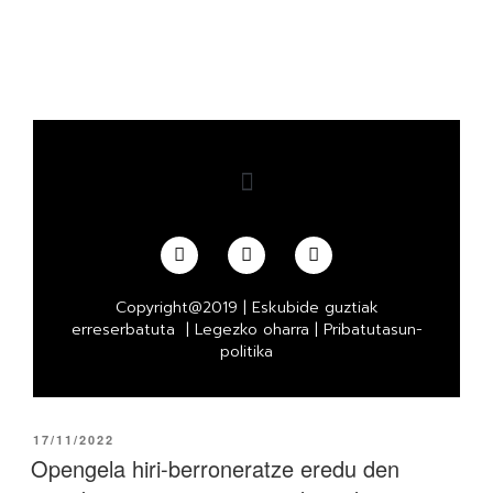
Copyright@2019 | Eskubide guztiak
erreserbatuta |
Legezko oharra
|
Pribatutasun-
politika
17/11/2022
Opengela hiri-berroneratze eredu den