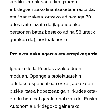
kreditu-lerroak sortu dira, jabeen
erkidegoentzako finantzaketa erraztu da,
eta finantzaketa lortzeko adin-muga 70
urtera arte luzatu da (lagundutako
pertsonen batez besteko adina 58 urtetik
gorakoa da), besteak beste.
Proiektu eskalagarria eta errepikagarria
Ignacio de la Puertak azaldu duen
moduan, Opengela proiektuarekin
lortutako esperientziari esker, auzokoen
bizi-kalitatea hobetzeaz gain, “kudeaketa-
eredu berri bat garatu ahal izan da, Euskal
Autonomia Erkidegoko gainerako