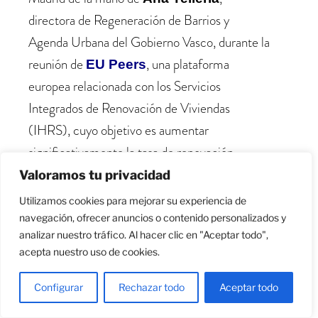
directora de Regeneración de Barrios y
Agenda Urbana del Gobierno Vasco, durante la
reunión de
, una plataforma
EU Peers
europea relacionada con los Servicios
Integrados de Renovación de Viviendas
(IHRS), cuyo objetivo es aumentar
significativamente la tasa de renovación
energética residencial mediante el
Valoramos tu privacidad
fortalecimiento y la expansión de ventanillas
Utilizamos cookies para mejorar su experiencia de
únicas.
navegación, ofrecer anuncios o contenido personalizados y
analizar nuestro tráfico. Al hacer clic en "Aceptar todo",
acepta nuestro uso de cookies.
Junto con el Gobierno Vasco, el proyecto
europeo cuenta con un consorcio público-
Configurar
Rechazar todo
Aceptar todo
privado formado por el
Ente Vasco de la