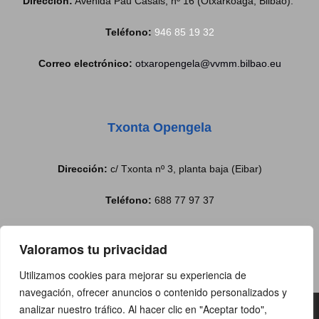
Dirección:
Avenida Pau Casals, nº 16 (Otxarkoaga, Bilbao).
Teléfono:
946 85 19 32
Correo electrónico:
otxaropengela@vvmm.bilbao.eu
Txonta Opengela
Dirección:
c/ Txonta nº 3, planta baja (Eibar)
Teléfono:
688 77 97 37
Correo electrónico:
txontabulegoa@eibar.eus
Valoramos tu privacidad
Utilizamos cookies para mejorar su experiencia de
navegación, ofrecer anuncios o contenido personalizados y
analizar nuestro tráfico. Al hacer clic en "Aceptar todo",