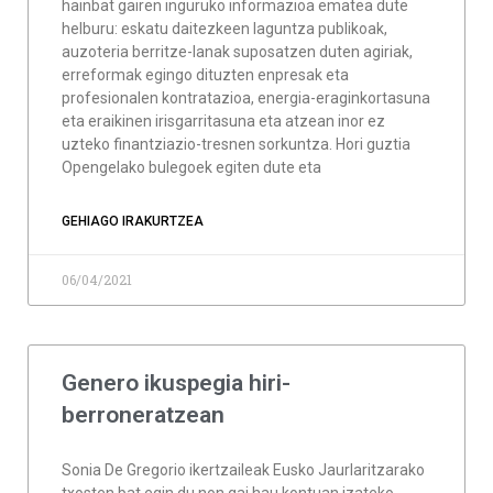
hainbat gairen inguruko informazioa ematea dute
helburu: eskatu daitezkeen laguntza publikoak,
auzoteria berritze-lanak suposatzen duten agiriak,
erreformak egingo dituzten enpresak eta
profesionalen kontratazioa, energia-eraginkortasuna
eta eraikinen irisgarritasuna eta atzean inor ez
uzteko finantziazio-tresnen sorkuntza. Hori guztia
Opengelako bulegoek egiten dute eta
GEHIAGO IRAKURTZEA
06/04/2021
Genero ikuspegia hiri-
berroneratzean
Sonia De Gregorio ikertzaileak Eusko Jaurlaritzarako