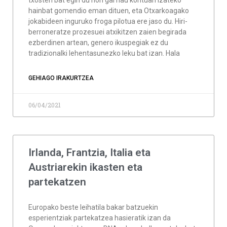
txosten bat egin du non gai hau kontuan izateko
hainbat gomendio eman dituen, eta Otxarkoagako
jokabideen inguruko froga pilotua ere jaso du. Hiri-
berroneratze prozesuei atxikitzen zaien begirada
ezberdinen artean, genero ikuspegiak ez du
tradizionalki lehentasunezko leku bat izan. Hala
GEHIAGO IRAKURTZEA
06/04/2021
Irlanda, Frantzia, Italia eta
Austriarekin ikasten eta
partekatzen
Europako beste leihatila bakar batzuekin
esperientziak partekatzea hasieratik izan da