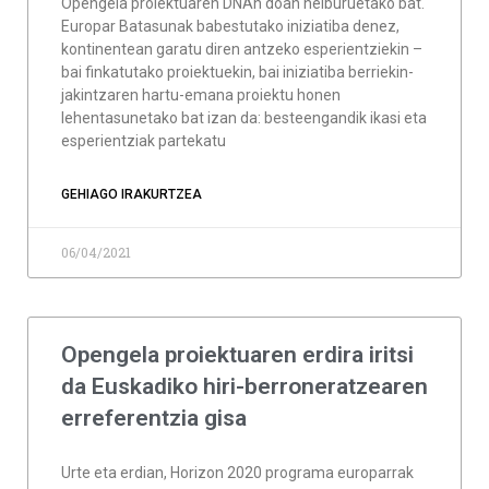
Opengela proiektuaren DNAn doan helburuetako bat.
Europar Batasunak babestutako iniziatiba denez,
kontinentean garatu diren antzeko esperientziekin –
bai finkatutako proiektuekin, bai iniziatiba berriekin-
jakintzaren hartu-emana proiektu honen
lehentasunetako bat izan da: besteengandik ikasi eta
esperientziak partekatu
GEHIAGO IRAKURTZEA
06/04/2021
Opengela proiektuaren erdira iritsi
da Euskadiko hiri-berroneratzearen
erreferentzia gisa
Urte eta erdian, Horizon 2020 programa europarrak