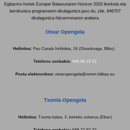
Egitasmo honek Europar Batasunaren Horizon 2020 ikerketa eta
berrikuntza programaren dirulaguntza jaso du, zbk. 846707
dirulaguntza-hitzarmenaren arabera
Otxar Opengela
Helbidea:
Pau Casals hiribidea, 16 (Otxarkoaga, Bilbo).
Telefono zenbakia:
946 85 19 32
Posta elektronikoa:
otxaropengela@vvmm.bilbao.eu
Txonta Opengela
Helbidea
:
Txonta kalea, 3, beheko solairua (Eibar)
Telefono zenbakia:
688 77 97 37