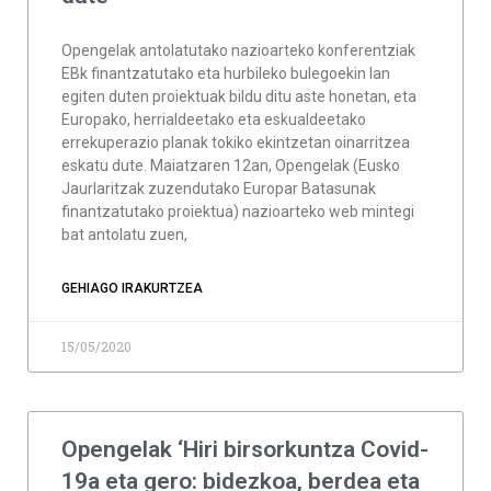
Opengelak antolatutako nazioarteko konferentziak
EBk finantzatutako eta hurbileko bulegoekin lan
egiten duten proiektuak bildu ditu aste honetan, eta
Europako, herrialdeetako eta eskualdeetako
errekuperazio planak tokiko ekintzetan oinarritzea
eskatu dute. Maiatzaren 12an, Opengelak (Eusko
Jaurlaritzak zuzendutako Europar Batasunak
finantzatutako proiektua) nazioarteko web mintegi
bat antolatu zuen,
GEHIAGO IRAKURTZEA
15/05/2020
Opengelak ‘Hiri birsorkuntza Covid-
19a eta gero: bidezkoa, berdea eta