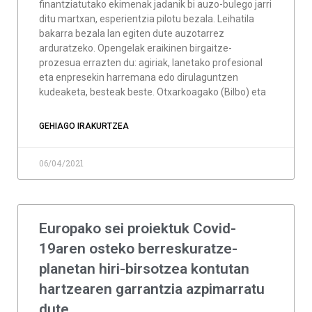
finantziatutako ekimenak jadanik bi auzo-bulego jarri
ditu martxan, esperientzia pilotu bezala. Leihatila
bakarra bezala lan egiten dute auzotarrez
arduratzeko. Opengelak eraikinen birgaitze-
prozesua errazten du: agiriak, lanetako profesional
eta enpresekin harremana edo dirulaguntzen
kudeaketa, besteak beste. Otxarkoagako (Bilbo) eta
GEHIAGO IRAKURTZEA
06/04/2021
Europako sei proiektuk Covid-
19aren osteko berreskuratze-
planetan hiri-birsotzea kontutan
hartzearen garrantzia azpimarratu
dute