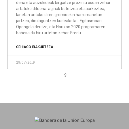
dena eta auzokideak birgaitze prozesu osoan zehar
artatuko dituena: agiriak betetzea eta aurkeztea,
lanetan arituko diren gremioekin harremanetan
jartzea, dirulaguntzen kudeaketa… Egitasmoari
Opengela deritzo, eta Horizon 2020 programaren
babesa du hiru urtetan zehar. Eredu
GEHIAGO IRAKURTZEA
29/07/2019
9