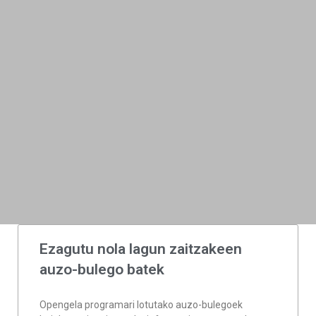
Ezagutu nola lagun zaitzakeen
auzo-bulego batek
Opengela programari lotutako auzo-bulegoek