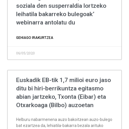
soziala den susperraldia lortzeko
leihatila bakarreko bulegoak’
webinarra antolatu du
GEHIAGO IRAKURTZEA
06/05/2020
Euskadik EB-tik 1,7 milioi euro jaso
ditu bi hiri-berrikuntza egitasmo
abian jartzeko, Txonta (Eibar) eta
Otxarkoaga (Bilbo) auzoetan
Helburu nabarmenena auzo bakoitzean auzo-bulego
bat ezartzea da, lehiatila-bakarra bezala arituko