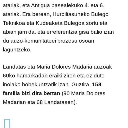
atariak, eta Antigua pasealekuko 4. eta 6.
atariak. Era berean, Hurbiltasuneko Bulego
Teknikoa eta Kudeaketa Bulegoa sortu eta
abian jarri da, eta erreferentzia gisa balio izan
du auzo-komunitateei prozesu osoan
laguntzeko.
Landatas eta Maria Dolores Madaria auzoak
60ko hamarkadan eraiki ziren eta ez dute
inolako hobekuntzarik izan. Guztira,
158
familia bizi dira bertan
(90 Maria Dolores
Madarian eta 68 Landatasen).