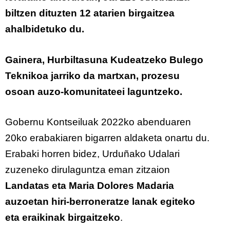
biltzen dituzten 12 atarien birgaitzea
ahalbidetuko du.
Gainera, Hurbiltasuna Kudeatzeko Bulego
Teknikoa jarriko da martxan, prozesu
osoan auzo-komunitateei laguntzeko.
Gobernu Kontseiluak 2022ko abenduaren
20ko erabakiaren bigarren aldaketa onartu du.
Erabaki horren bidez, Urduñako Udalari
zuzeneko dirulaguntza eman zitzaion
Landatas eta Maria Dolores Madaria
auzoetan hiri-berroneratze lanak egiteko
eta eraikinak birgaitzeko
.