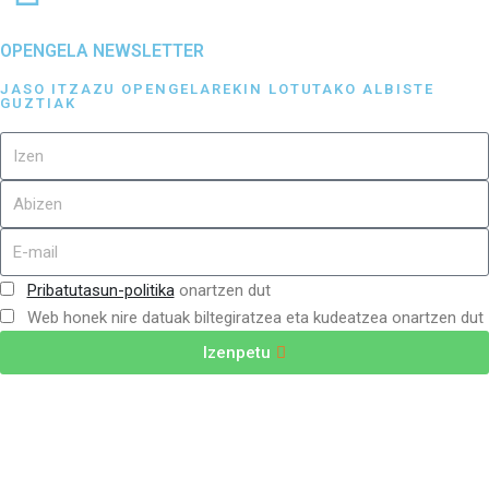
OPENGELA NEWSLETTER
JASO ITZAZU OPENGELAREKIN LOTUTAKO ALBISTE
GUZTIAK
Pribatutasun-politika
onartzen dut
Web honek nire datuak biltegiratzea eta kudeatzea onartzen dut
Izenpetu