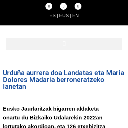
ES
|
EUS
|
EN
Urduña aurrera doa Landatas eta Maria
Dolores Madaria berroneratzeko
lanetan
Eusko Jaurlaritzak bigarren aldaketa
onartu du Bizkaiko Udalarekin 2022an
lortutako akordioan, eta 126 etxebizitza