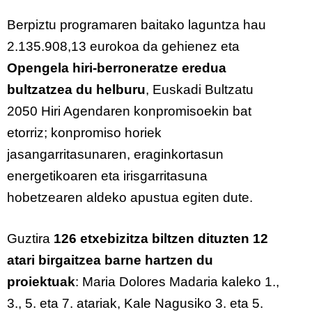
Berpiztu
programaren baitako laguntza hau
2.135.908,13 eurokoa da gehienez eta
Opengela
hiri-berroneratze eredua
bultzatzea du helburu
, Euskadi Bultzatu
2050 Hiri Agendaren konpromisoekin bat
etorriz; konpromiso horiek
jasangarritasunaren, eraginkortasun
energetikoaren eta irisgarritasuna
hobetzearen aldeko apustua egiten dute.
Guztira
126 etxebizitza biltzen dituzten 12
atari birgaitzea barne hartzen du
proiektuak
: Maria Dolores Madaria kaleko 1.,
3., 5. eta 7. atariak, Kale Nagusiko 3. eta 5.