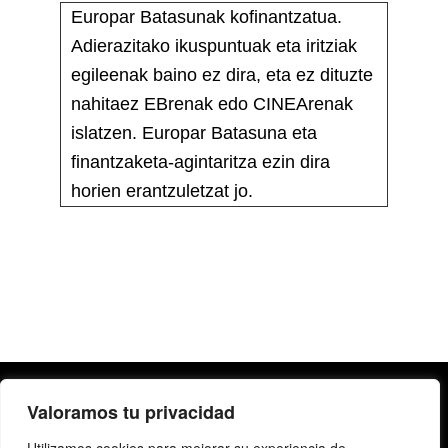
Europar Batasunak kofinantzatua.
Adierazitako ikuspuntuak eta iritziak
egileenak baino ez dira, eta ez dituzte
nahitaez EBrenak edo CINEArenak
islatzen. Europar Batasuna eta
finantzaketa-agintaritza ezin dira
horien erantzuletzat jo.
Valoramos tu privacidad