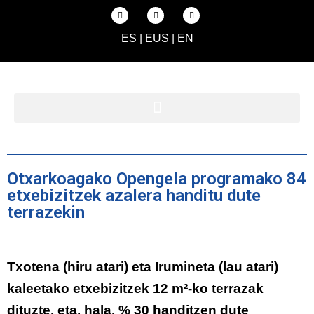
ES
|
EUS
|
EN
Otxarkoagako Opengela programako 84
etxebizitzek azalera handitu dute
terrazekin
Txotena (hiru atari) eta Irumineta (lau atari)
kaleetako etxebizitzek 12 m²-ko terrazak
dituzte, eta, hala, % 30 handitzen dute