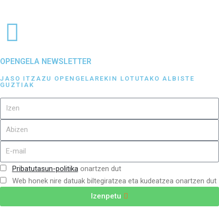
OPENGELA NEWSLETTER
JASO ITZAZU OPENGELAREKIN LOTUTAKO ALBISTE
GUZTIAK
Pribatutasun-politika
onartzen dut
Web honek nire datuak biltegiratzea eta kudeatzea onartzen dut
Izenpetu