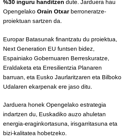
%30 inguru handitzen
dute. Jarduera hau
Opengelako
Orain Otxar
berroneratze-
proiektuan sartzen da.
Europar Batasunak finantzatu du proiektua,
Next Generation EU funtsen bidez,
Espainiako Gobernuaren Berreskuratze,
Eraldaketa eta Erresilientzia Planaren
barruan, eta Eusko Jaurlaritzaren eta Bilboko
Udalaren ekarpenak ere jaso ditu.
Jarduera honek Opengelako estrategia
indartzen du, Euskadiko auzo ahuletan
energia-eraginkortasuna, irisgarritasuna eta
bizi-kalitatea hobetzeko.