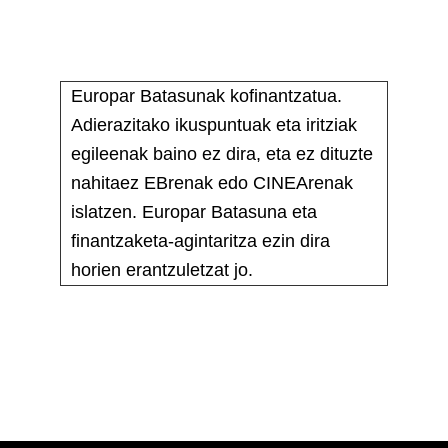
Europar Batasunak kofinantzatua.
Adierazitako ikuspuntuak eta iritziak
egileenak baino ez dira, eta ez dituzte
nahitaez EBrenak edo CINEArenak
islatzen. Europar Batasuna eta
finantzaketa-agintaritza ezin dira
horien erantzuletzat jo.