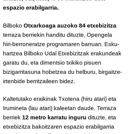
espazio erabilgarria.
Bilboko
Otxarkoaga auzoko 84 etxebizitza
terraza berriekin handitu dituzte, Opengela
hiri-berroneratze programaren barruan. Esku-
hartzea Bilboko Udal Etxebizitzak erakundeak
garatu du, eta dimentsio txikiko pisuen
bizigarritasuna hobetzea du helburu, birgaitze-
irtenbide berritzaileen bidez.
Kaltetutako eraikinak Txotena (hiru atari) eta
Irumineta (lau atari) kaleetan daude. Terraza
berriek
12 metro karratu inguru
dituzte, eta
etxebizitza bakoitzaren espazio erabilgarria