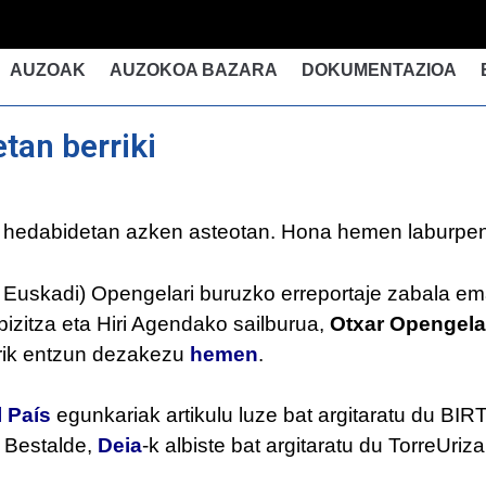
AUZOAK
AUZOKOA BAZARA
DOKUMENTAZIOA
an berriki
t hedabidetan azken asteotan. Hona hemen laburpen
uskadi) Opengelari buruzko erreportaje zabala eman
izitza eta Hiri Agendako sailburua,
Otxar Opengela
orik entzun dezakezu
hemen
.
l País
egunkariak artikulu luze bat argitaratu du 
 Bestalde,
Deia
-k albiste bat argitaratu du TorreUri