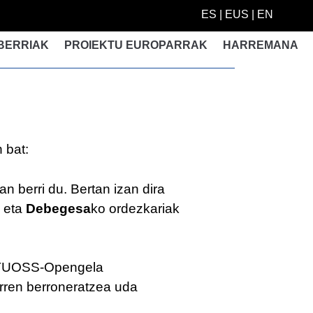
ES
|
EUS
|
EN
BERRIAK
PROIEKTU EUROPARRAK
HARREMANA
 bat:
 berri du. Bertan izan dira
eta
Debegesa
ko ordezkariak
BIRTUOSS-Opengela
zarren berroneratzea uda