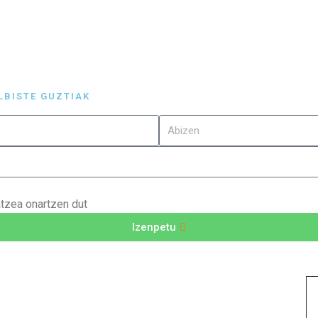
LBISTE GUZTIAK
atzea onartzen dut
Izenpetu