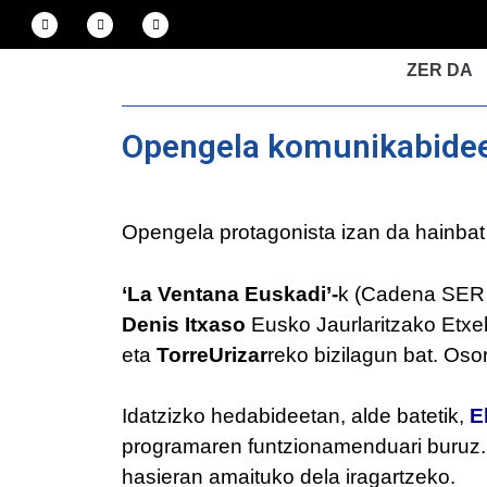
ZER DA
Opengela komunikabideet
Opengela protagonista izan da hainba
‘La Ventana Euskadi’-
k (Cadena SER E
Denis Itxaso
Eusko Jaurlaritzako Etxeb
eta
TorreUrizar
reko bizilagun bat. Os
Idatzizko hedabideetan, alde batetik,
E
programaren funtzionamenduari buruz.
hasieran amaituko dela iragartzeko.