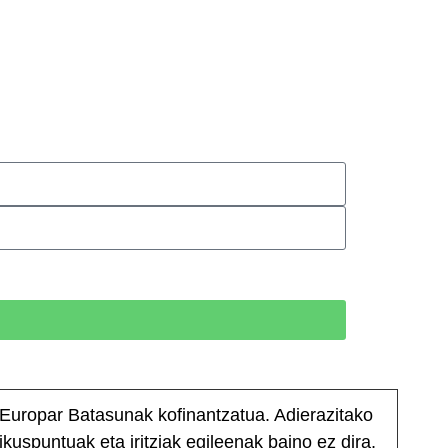
Europar Batasunak kofinantzatua. Adierazitako
ikuspuntuak eta iritziak egileenak baino ez dira,