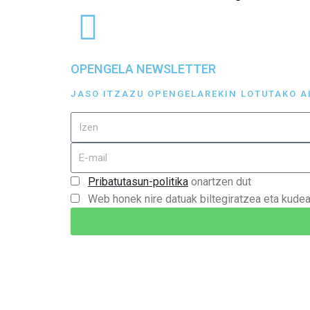
OPENGELA NEWSLETTER
JASO ITZAZU OPENGELAREKIN LOTUTAKO A
Pribatutasun-politika
onartzen dut
Web honek nire datuak biltegiratzea eta kude