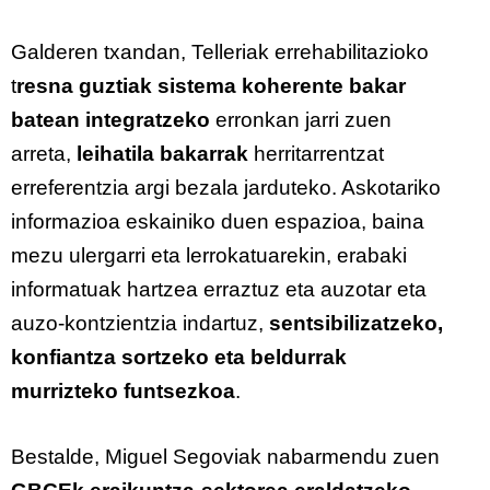
Galderen txandan, Telleriak errehabilitazioko
t
resna guztiak sistema koherente bakar
batean integratzeko
erronkan jarri zuen
arreta,
leihatila bakarrak
herritarrentzat
erreferentzia argi bezala jarduteko. Askotariko
informazioa eskainiko duen espazioa, baina
mezu ulergarri eta lerrokatuarekin, erabaki
informatuak hartzea erraztuz eta auzotar eta
auzo-kontzientzia indartuz,
sentsibilizatzeko,
konfiantza sortzeko eta beldurrak
murrizteko funtsezkoa
.
Bestalde, Miguel Segoviak nabarmendu zuen