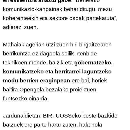
erresilientzia ahaztu gabe
. “Benetako
komunikazio-kanpainak behar ditugu, mezu
koherenteekin eta sektore osoak partekatuta”,
adierazi zuen.
Mahaiak agerian utzi zuen hiri-birgaitzearen
berrikuntza ez dagoela soilik irtenbide
teknikoen mende, baizik eta
gobernatzeko,
komunikatzeko eta herritarrei laguntzeko
modu berrien eraginpean
ere bai, horiek
baitira Opengela bezalako proiektuen
funtsezko oinarria.
Jardunaldietan, BIRTUOSSeko beste bazkide
batzuek ere parte hartu zuten, hala nola