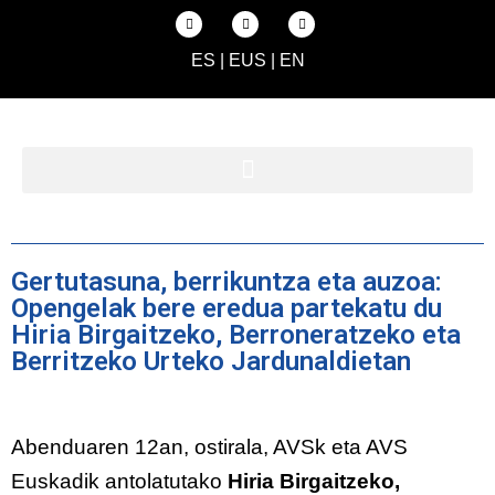
ES
|
EUS
|
EN
Gertutasuna, berrikuntza eta auzoa:
Opengelak bere eredua partekatu du
Hiria Birgaitzeko, Berroneratzeko eta
Berritzeko Urteko Jardunaldietan
Abenduaren 12an, ostirala, AVSk eta AVS
Euskadik antolatutako
Hiria Birgaitzeko,