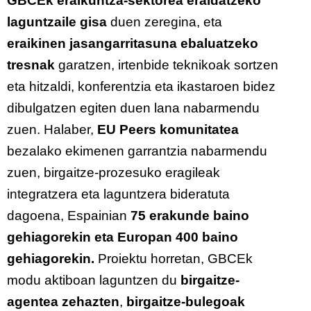
GBCEk eraikuntza-sektorea eraldatzeko
laguntzaile gisa
duen zeregina, eta
eraikinen jasangarritasuna ebaluatzeko
tresnak
garatzen, irtenbide teknikoak sortzen
eta hitzaldi, konferentzia eta ikastaroen bidez
dibulgatzen egiten duen lana nabarmendu
zuen. Halaber,
EU Peers komunitatea
bezalako ekimenen garrantzia nabarmendu
zuen, birgaitze-prozesuko eragileak
integratzera eta laguntzera bideratuta
dagoena, Espainian
75 erakunde baino
gehiagorekin eta Europan 400 baino
gehiagorekin.
Proiektu horretan, GBCEk
modu aktiboan laguntzen du
birgaitze-
agentea zehazten
,
birgaitze-bulegoak