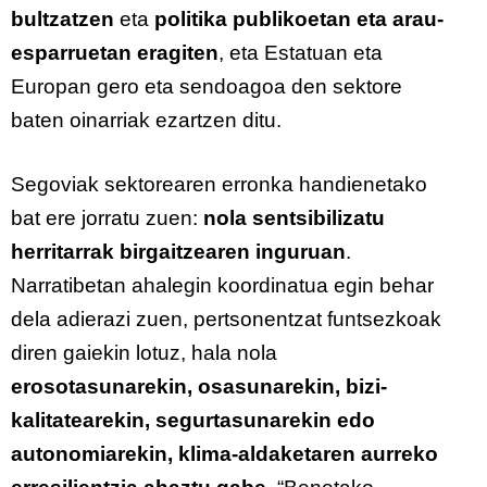
bultzatzen
eta
politika publikoetan eta arau-
esparruetan eragiten
, eta Estatuan eta
Europan gero eta sendoagoa den sektore
baten oinarriak ezartzen ditu.
Segoviak sektorearen erronka handienetako
bat ere jorratu zuen:
nola sentsibilizatu
herritarrak birgaitzearen inguruan
.
Narratibetan ahalegin koordinatua egin behar
dela adierazi zuen, pertsonentzat funtsezkoak
diren gaiekin lotuz, hala nola
erosotasunarekin, osasunarekin, bizi-
kalitatearekin, segurtasunarekin edo
autonomiarekin, klima-aldaketaren aurreko