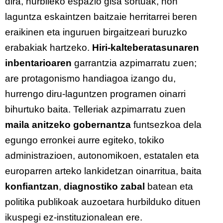
dira, hurbileko espazio gisa sortuak, non
laguntza eskaintzen baitzaie herritarrei beren
eraikinen eta inguruen birgaitzeari buruzko
erabakiak hartzeko.
Hiri-kalteberatasunaren
inbentarioaren
garrantzia azpimarratu zuen;
are protagonismo handiagoa izango du,
hurrengo diru-laguntzen programen oinarri
bihurtuko baita. Telleriak azpimarratu zuen
maila anitzeko gobernantza
funtsezkoa dela
egungo erronkei aurre egiteko, tokiko
administrazioen, autonomikoen, estatalen eta
europarren arteko lankidetzan oinarritua, baita
konfiantzan
,
diagnostiko zabal
batean eta
politika publikoak auzoetara hurbilduko dituen
ikuspegi ez-instituzionalean ere.