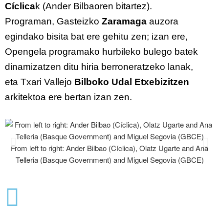
Cíclica
k (Ander Bilbaoren bitartez).
Programan, Gasteizko
Zaramaga
auzora
egindako bisita bat ere gehitu zen; izan ere,
Opengela programako hurbileko bulego batek
dinamizatzen ditu hiria berroneratzeko lanak,
eta Txari Vallejo
Bilboko Udal Etxebizitzen
arkitektoa ere bertan izan zen.
From left to right: Ander Bilbao (Cíclica), Olatz Ugarte and Ana
Telleria (Basque Government) and Miguel Segovia (GBCE)