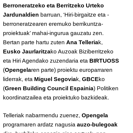
Berroneratzeko eta Berritzeko Urteko
Jardunaldien
barruan, ‘Hiri-birgaitze eta -
berroneratzearen eremuko berrikuntza-
proiektuak’ mahai-ingurua gauzatu zen.
Bertan parte hartu zuten
Ana Telleria
k,
Eusko Jaurlaritza
ko Auzoak Biziberritzeko
eta Hiri Agendako zuzendaria eta
BIRTUOSS
(
Opengela
ren parte) proiektu europarraren
liderrak, eta
Miguel Segovia
k,
GBCE
ko
(
Green Building Council Espainia
) Politiken
koordinatzailea eta proiektuko bazkideak.
Telleriak nabarmendu zuenez,
Opengela
programaren ardatz nagusia
auzo-bulegoak