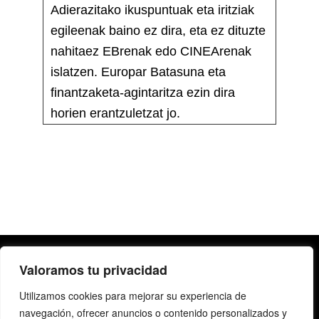
Adierazitako ikuspuntuak eta iritziak
egileenak baino ez dira, eta ez dituzte
nahitaez EBrenak edo CINEArenak
islatzen. Europar Batasuna eta
finantzaketa-agintaritza ezin dira
horien erantzuletzat jo.
Valoramos tu privacidad
Utilizamos cookies para mejorar su experiencia de
navegación, ofrecer anuncios o contenido personalizados y