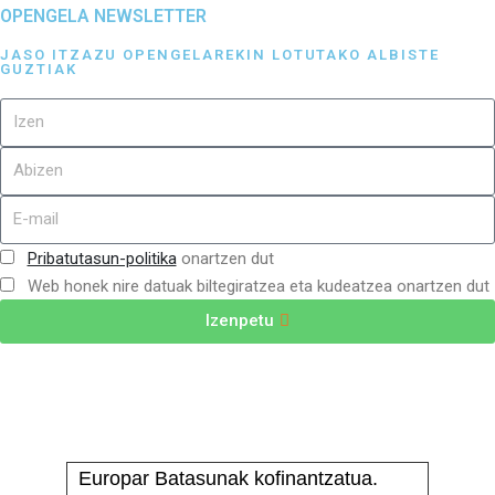
OPENGELA NEWSLETTER
JASO ITZAZU OPENGELAREKIN LOTUTAKO ALBISTE
GUZTIAK
Pribatutasun-politika
onartzen dut
Web honek nire datuak biltegiratzea eta kudeatzea onartzen dut
Izenpetu
Europar Batasunak kofinantzatua.