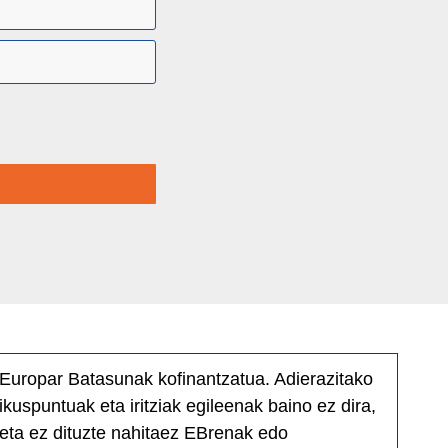
Europar Batasunak kofinantzatua. Adierazitako
ikuspuntuak eta iritziak egileenak baino ez dira,
eta ez dituzte nahitaez EBrenak edo