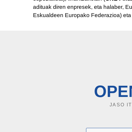
adituak diren enpresek, eta halaber, 
Eskualdeen Europako Federazioa) eta 
OPE
JASO I