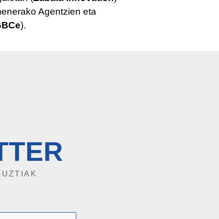
menerako Agentzien eta
GBCe
).
TTER
GUZTIAK