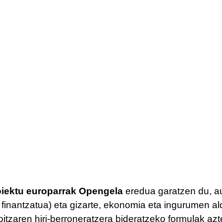
iektu europarrak Opengela
eredua garatzen du, au
inantzatua) eta gizarte, ekonomia eta ingurumen a
itzaren hiri-berroneratzera bideratzeko formulak azte