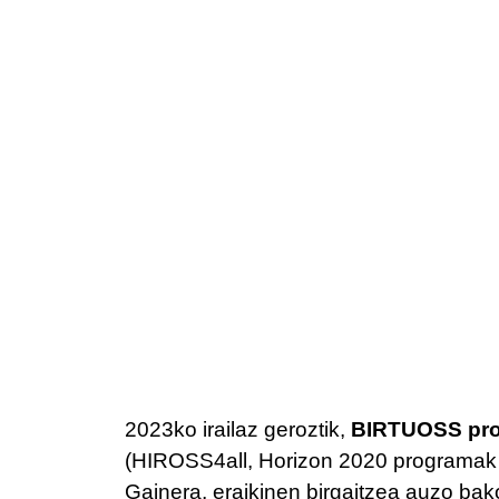
2023ko irailaz geroztik,
BIRTUOSS pro
(HIROSS4all, Horizon 2020 programak f
Gainera, eraikinen birgaitzea auzo bako