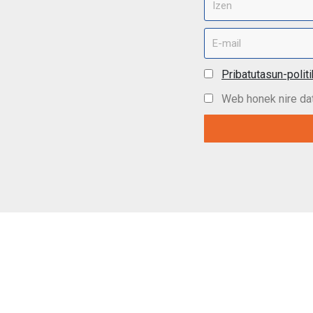
Pribatutasun-polit
Web honek nire dat