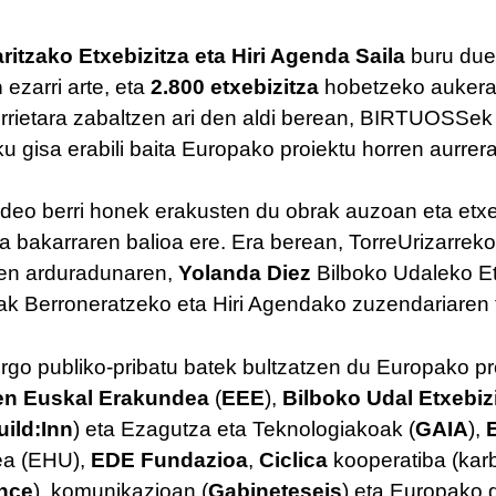
ritzako Etxebizitza eta Hiri Agenda Saila
buru duen
n
ezarri arte, eta
2.800 etxebizitza
hobetzeko aukera 
ietara zabaltzen ari den aldi berean, BIRTUOSSek l
ku gisa erabili baita Europako proiektu horren aurr
ideo berri honek erakusten du obrak auzoan eta etxe
ila bakarraren balioa ere. Era berean, TorreUrizarrek
en arduradunaren,
Yolanda Diez
Bilboko Udaleko Et
k Berroneratzeko eta Hiri Agendako zuzendariaren te
ergo publiko-pribatu batek bultzatzen du Europako pr
en Euskal Erakundea
(
EEE
),
Bilboko Udal Etxebiz
uild:Inn
) eta Ezagutza eta Teknologiakoak (
GAIA
),
dea (EHU),
EDE Fundazioa
,
Ciclica
kooperatiba (kar
nce
), komunikazioan (
Gabineteseis
) eta Europako g