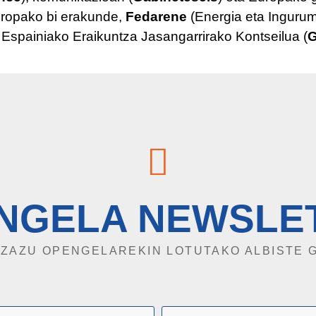
Europako bi erakunde,
Fedarene
(Energia eta Inguru
Espainiako Eraikuntza Jasangarrirako Kontseilua (
NGELA NEWSLE
TZAZU OPENGELAREKIN LOTUTAKO ALBISTE 