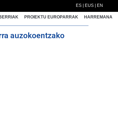
ES
|
EUS
|
EN
BERRIAK
PROIEKTU EUROPARRAK
HARREMANA
darra auzokoentzako