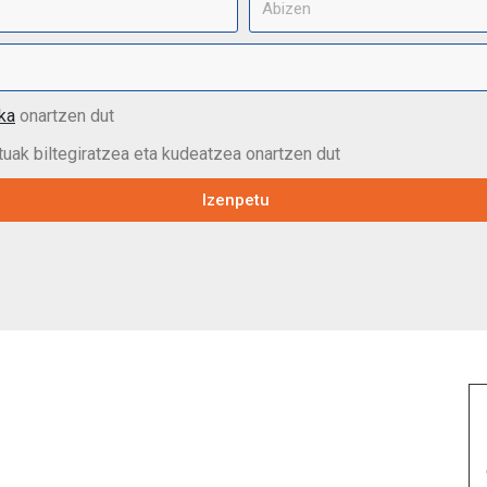
ika
onartzen dut
uak biltegiratzea eta kudeatzea onartzen dut
Izenpetu