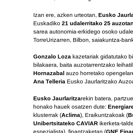
Izan ere, azken urteotan,
Eusko Jaurla
Euskadiko
21 udalerritako 25 auzota
sarea autonomia-erkidego osoko udalerr
TorreUrizarren, Bilbon, saiakuntza-ban
Gonzalo Loza
kazetariak gidatutako b
bilakaera, baita auzotarrentzako leihat
Hornazabal
auzo horretako opengelar
Ana Telleria
Eusko Jaurlaritzako Auzoa
Eusko Jaurlaritza
rekin batera, partzu
honako hauek osatzen dute:
Energiar
klusterrak (
Aclima
), Eraikuntzakoak (
B
Unibertsitateko CAVIAR
ikerketa-tal
espezialista), finantzaketan (
GNE Fina