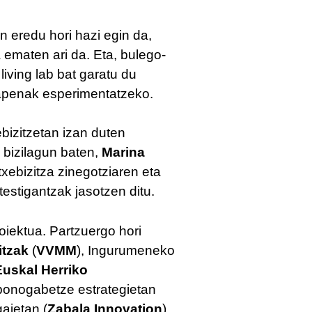
 eredu hori hazi egin da,
ematen ari da. Eta, bulego-
iving lab bat garatu du
erapenak esperimentatzeko.
bizitzetan izan duten
o bizilagun baten,
Marina
xebizitza zinegotziaren eta
stigantzak jasotzen ditu.
oiektua. Partzuergo hori
itzak
(
VVMM
), Ingurumeneko
Euskal Herriko
bonogabetze estrategietan
aietan (
Zabala Innovation
)