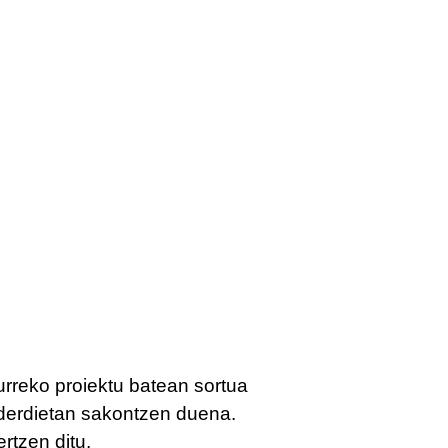
rreko proiektu batean sortua
lderdietan sakontzen duena.
rtzen ditu.