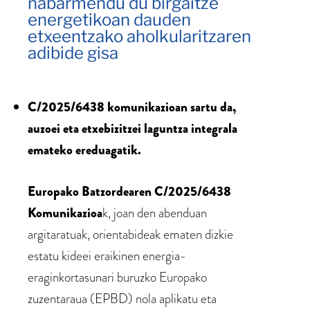
nabarmendu du birgaitze
energetikoan dauden
etxeentzako aholkularitzaren
adibide gisa
C/2025/6438 komunikazioan sartu da,
auzoei eta etxebizitzei laguntza integrala
emateko ereduagatik.
Europako Batzordearen C/2025/6438
Komunikazioa
k, joan den abenduan
argitaratuak, orientabideak ematen dizkie
estatu kideei eraikinen energia-
eraginkortasunari buruzko Europako
zuzentaraua (EPBD) nola aplikatu eta