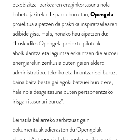
etxebizitza-parkearen eraginkortasuna nola
hobetu jakiteko. Esparru horretan,
Opengela
proiektua aipatzen da praktika inspiratzailearen
adibide gisa. Hala, honako hau aipatzen du:
“Euskadiko Opengela proiektu pilotuak
aholkularitza eta laguntza eskaintzen die auzoei
energiarekin zerikusia duten gaien alderdi
administratibo, tekniko eta finantzarioei buruz,
baina baita beste gai egoki batzuei buruz ere,
hala nola desgaitasuna duten pertsonentzako
irisgarritasunari buruz”.
Leihatila bakarreko zerbitzuaz gain,
dokumentuak adierazten du Opengelak
«Euskal Autonomia Erkidegoko eraikin guztien