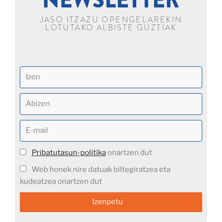
JASO ITZAZU OPENGELAREKIN
LOTUTAKO ALBISTE GUZTIAK
Pribatutasun-politika
onartzen dut
Web honek nire datuak biltegiratzea eta
kudeatzea onartzen dut
Izenpetu