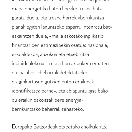
mapa energetiko baten lineako tresna bat»
garatu duela, eta tresna horrek «berrikuntza-
planak egiten laguntzeko esparru integratu bat»
eskaintzen duela, «maila askotako inplikazio
finantzarioen estimazioekin osatua: nazionala,
eskualdekoa, auzokoa eta etxebizitza
indibidualekoa». Tresna horrek aukera ematen
du, halaber, «beharrak detektatzeko,
eraginkortasun gutxien duten eraikinak
identifikatzea barne», eta abiapuntu gisa balio
du eraikin bakoitzak bere energia-
berrikuntzako beharrak zehazteko.
Europako Batzordeak etxeetako aholkularitza-