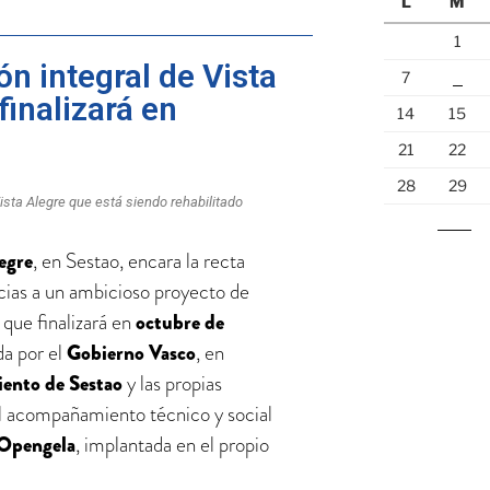
L
M
1
n integral de Vista
7
8
finalizará en
14
15
21
22
28
29
ista Alegre que está siendo rehabilitado
« Jun
egre
, en Sestao, encara la recta
acias a un ambicioso proyecto de
que finalizará en
octubre de
ada por el
Gobierno Vasco
, en
ento de Sestao
y las propias
l acompañamiento técnico y social
 Opengela
, implantada en el propio